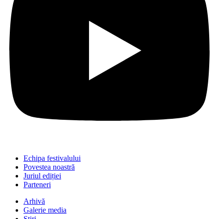
Echipa festivalului
Povestea noastră
Juriul ediției
Parteneri
Arhivă
Galerie media
Știri