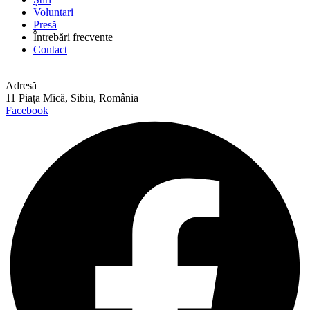
Voluntari
Presă
Întrebări frecvente
Contact
Adresă
11 Piața Mică, Sibiu, România
Facebook