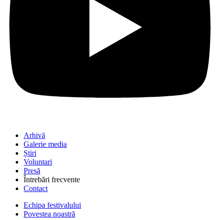
Arhivă
Galerie media
Știri
Voluntari
Presă
Întrebări frecvente
Contact
Echipa festivalului
Povestea noastră