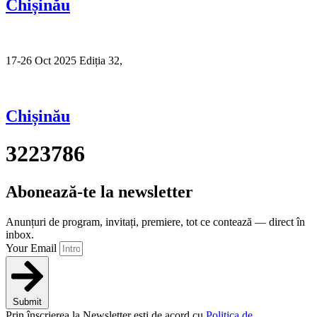
Chișinău
17-26 Oct 2025 Ediția 32,
Sibiu
Chișinău
3223786
Abonează-te la newsletter
Anunțuri de program, invitați, premiere, tot ce contează — direct în
inbox.
Your Email
Submit
Prin înscrierea la Newsletter ești de acord cu
Politica de