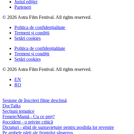
Juriul ediției
Parteneri
© 2026 Astra Film Festival. All rights reserved.
Politica de confidențialitate
Termeni și condiții
Setări cookies
Politica de confidențialitate
Termeni și condiții
Setări cookies
© 2026 Astra Film Festival. All rights reserved.
EN
RO
Sesiune de înscrieri filme deschisă
DocTalks
Secțiuni tematice
Femeie/Mamă - Cu ce preț?
#occident - o privire critică
Dictaturi - ghid de supraviețuire pentru posibila lor revenire
Pe ambele părți ale frontului sângeros