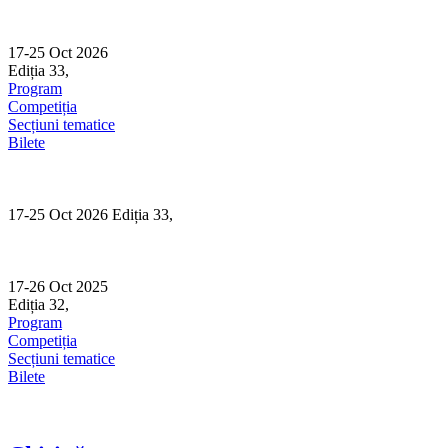
Skip
to
content
17-25 Oct 2026
Ediția 33,
Sibiu
Program
Competiția
Secțiuni tematice
Bilete
17-25 Oct 2026 Ediția 33,
Sibiu
17-26 Oct 2025
Ediția 32,
Sibiu
Program
Competiția
Secțiuni tematice
Bilete