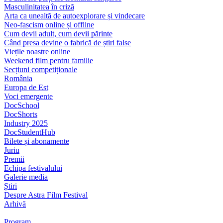
Masculinitatea în criză
Arta ca unealtă de autoexplorare și vindecare
Neo-fascism online și offline
Cum devii adult, cum devii părinte
Când presa devine o fabrică de știri false
Viețile noastre online
Weekend film pentru familie
Secțiuni competiționale
România
Europa de Est
Voci emergente
DocSchool
DocShorts
Industry 2025
DocStudentHub
Bilete și abonamente
Juriu
Premii
Echipa festivalului
Galerie media
Știri
Despre Astra Film Festival
Arhivă
Program