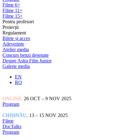
Filme 6+
Filme 11+
Filme 15+
Pentru profesori
Proiecții
Regulament
Bilete și acces
Adeverințe
Atelier media
Concurs benzi desenate
Despre Astra Film Junior
Galerie media
EN
RO
ONLINE,
26 OCT – 9 NOV 2025
Program
CHIȘINĂU,
13 – 15 NOV 2025
Filme
DocTalks
Program