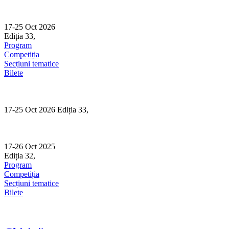
Skip
to
content
17-25 Oct 2026
Ediția 33,
Sibiu
Program
Competiția
Secțiuni tematice
Bilete
17-25 Oct 2026 Ediția 33,
Sibiu
17-26 Oct 2025
Ediția 32,
Sibiu
Program
Competiția
Secțiuni tematice
Bilete