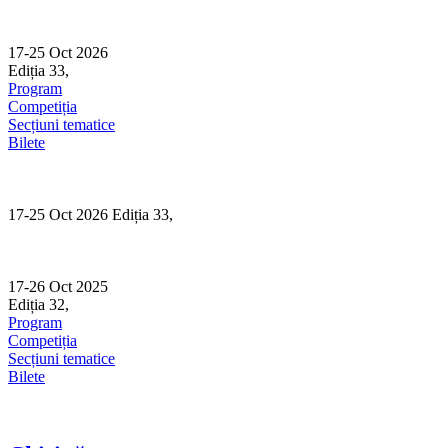
Skip
to
content
17-25 Oct 2026
Ediția 33,
Sibiu
Program
Competiția
Secțiuni tematice
Bilete
17-25 Oct 2026 Ediția 33,
Sibiu
17-26 Oct 2025
Ediția 32,
Sibiu
Program
Competiția
Secțiuni tematice
Bilete