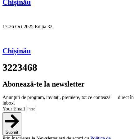
Chișinău
17-26 Oct 2025 Ediția 32,
Sibiu
Chișinău
3223468
Abonează-te la newsletter
Anunțuri de program, invitați, premiere, tot ce contează — direct în
inbox.
Your Email
Submit
Prin înscrierea la Newsletter ești de acord cu
Politica de