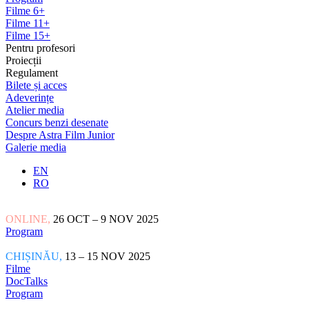
Filme 6+
Filme 11+
Filme 15+
Pentru profesori
Proiecții
Regulament
Bilete și acces
Adeverințe
Atelier media
Concurs benzi desenate
Despre Astra Film Junior
Galerie media
EN
RO
ONLINE,
26 OCT – 9 NOV 2025
Program
CHIȘINĂU,
13 – 15 NOV 2025
Filme
DocTalks
Program