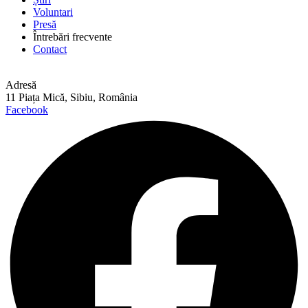
Voluntari
Presă
Întrebări frecvente
Contact
Adresă
11 Piața Mică, Sibiu, România
Facebook