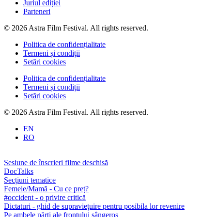
Juriul ediției
Parteneri
© 2026 Astra Film Festival. All rights reserved.
Politica de confidențialitate
Termeni și condiții
Setări cookies
Politica de confidențialitate
Termeni și condiții
Setări cookies
© 2026 Astra Film Festival. All rights reserved.
EN
RO
Sesiune de înscrieri filme deschisă
DocTalks
Secțiuni tematice
Femeie/Mamă - Cu ce preț?
#occident - o privire critică
Dictaturi - ghid de supraviețuire pentru posibila lor revenire
Pe ambele părți ale frontului sângeros