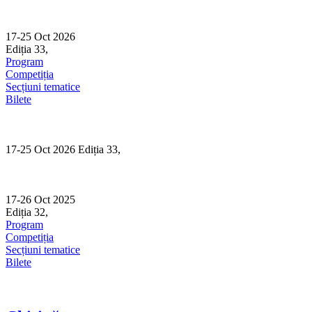
Skip
to
content
17-25 Oct 2026
Ediția 33,
Sibiu
Program
Competiția
Secțiuni tematice
Bilete
17-25 Oct 2026 Ediția 33,
Sibiu
17-26 Oct 2025
Ediția 32,
Sibiu
Program
Competiția
Secțiuni tematice
Bilete