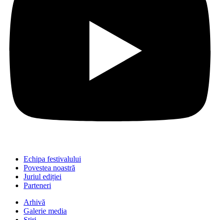
Echipa festivalului
Povestea noastră
Juriul ediției
Parteneri
Arhivă
Galerie media
Știri