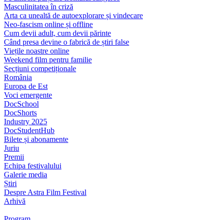
Masculinitatea în criză
Arta ca unealtă de autoexplorare și vindecare
Neo-fascism online și offline
Cum devii adult, cum devii părinte
Când presa devine o fabrică de știri false
Viețile noastre online
Weekend film pentru familie
Secțiuni competiționale
România
Europa de Est
Voci emergente
DocSchool
DocShorts
Industry 2025
DocStudentHub
Bilete și abonamente
Juriu
Premii
Echipa festivalului
Galerie media
Știri
Despre Astra Film Festival
Arhivă
Program