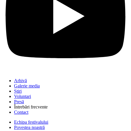
Arhivă
Galerie media
Știri
Voluntari
Presă
Întrebări frecvente
Contact
Echipa festivalului
Povestea noastră