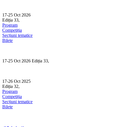
Skip
to
content
17-25 Oct 2026
Ediția 33,
Sibiu
Program
Competiția
Secțiuni tematice
Bilete
17-25 Oct 2026 Ediția 33,
Sibiu
17-26 Oct 2025
Ediția 32,
Sibiu
Program
Competiția
Secțiuni tematice
Bilete