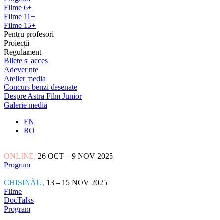
Filme 6+
Filme 11+
Filme 15+
Pentru profesori
Proiecții
Regulament
Bilete și acces
Adeverințe
Atelier media
Concurs benzi desenate
Despre Astra Film Junior
Galerie media
EN
RO
ONLINE,
26 OCT – 9 NOV 2025
Program
CHIȘINĂU,
13 – 15 NOV 2025
Filme
DocTalks
Program