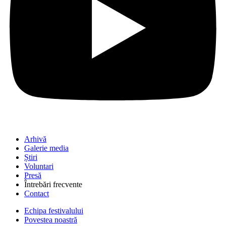
Arhivă
Galerie media
Știri
Voluntari
Presă
Întrebări frecvente
Contact
Echipa festivalului
Povestea noastră