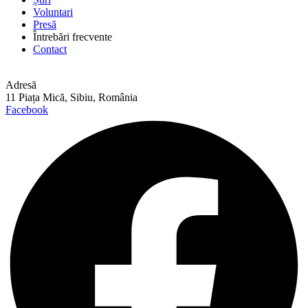
Voluntari
Presă
Întrebări frecvente
Contact
Adresă
11 Piața Mică, Sibiu, România
Facebook