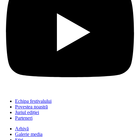
Echipa festivalului
Povestea noastră
Juriul ediției
Parteneri
Arhivă
Galerie media
Știri