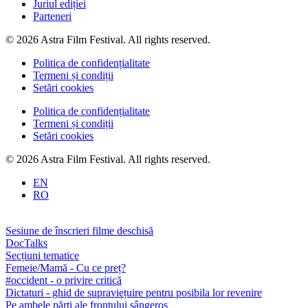
Juriul ediției
Parteneri
© 2026 Astra Film Festival. All rights reserved.
Politica de confidențialitate
Termeni și condiții
Setări cookies
Politica de confidențialitate
Termeni și condiții
Setări cookies
© 2026 Astra Film Festival. All rights reserved.
EN
RO
Sesiune de înscrieri filme deschisă
DocTalks
Secțiuni tematice
Femeie/Mamă - Cu ce preț?
#occident - o privire critică
Dictaturi - ghid de supraviețuire pentru posibila lor revenire
Pe ambele părți ale frontului sângeros