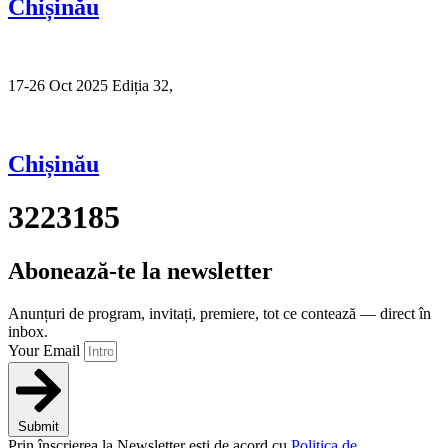
Chișinău
17-26 Oct 2025 Ediția 32,
Sibiu
Chișinău
3223185
Abonează-te la newsletter
Anunțuri de program, invitați, premiere, tot ce contează — direct în
inbox.
Your Email
Submit
Prin înscrierea la Newsletter ești de acord cu
Politica de