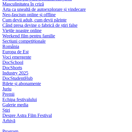
Masculinitatea în criză
Arta ca unealtă de autoexplorare și vindecare
Neo-fascism online și offline
Cum devii adult, cum devii părinte
Când presa devine o fabrică de știri false
Viețile noastre online
Weekend film pentru familie
Secțiuni competiționale
România
Europa de Est
Voci emergente
DocSchool
DocShorts
Industry 2025
DocStudentHub
Bilete și abonamente
Juriu
Premii
Echipa festivalului
Galerie media
Știri
Despre Astra Film Festival
Arhivă
Program