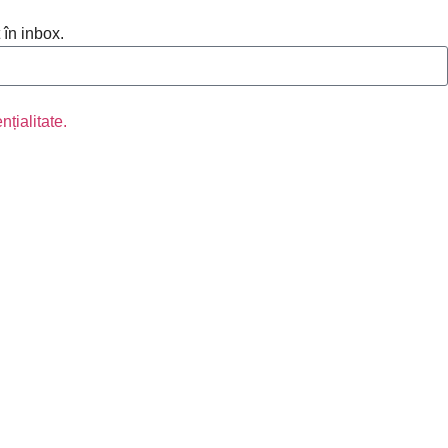
 în inbox.
nțialitate.