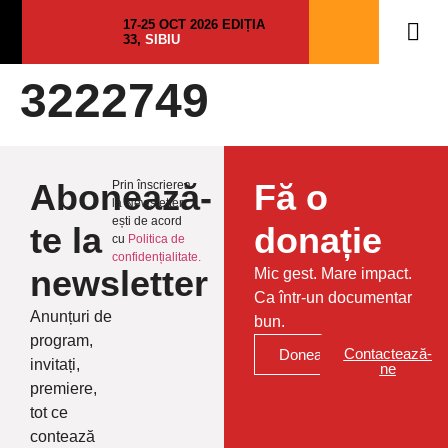
17-25 OCT 2026 EDIȚIA
33,
SIBIU
3222749
Abonează-
Fă o
Prin înscrierea
la Newsletter
ești de acord
te la
donație
cu
Politica de
confidențialitate.
newsletter
Mic gest. Mare impact.
Ca într-un documentar
Anunțuri de
bun.
program,
Contactează-
Donează
invitați,
ne
premiere,
tot ce
contează