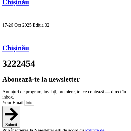
Chișinău
17-26 Oct 2025 Ediția 32,
Sibiu
Chișinău
3222454
Abonează-te la newsletter
Anunțuri de program, invitați, premiere, tot ce contează — direct în
inbox.
Your Email
Submit
Prin înscrierea la Newsletter ești de acord cu
Politica de