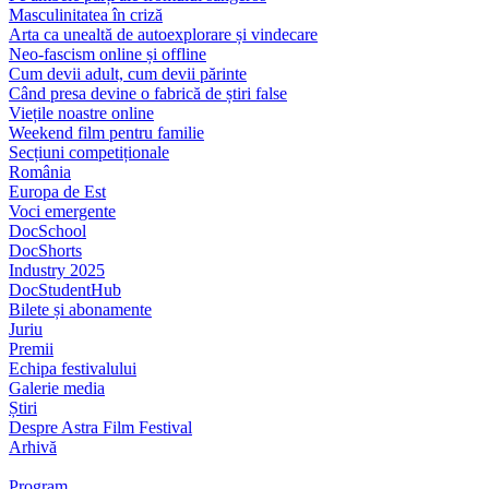
Masculinitatea în criză
Arta ca unealtă de autoexplorare și vindecare
Neo-fascism online și offline
Cum devii adult, cum devii părinte
Când presa devine o fabrică de știri false
Viețile noastre online
Weekend film pentru familie
Secțiuni competiționale
România
Europa de Est
Voci emergente
DocSchool
DocShorts
Industry 2025
DocStudentHub
Bilete și abonamente
Juriu
Premii
Echipa festivalului
Galerie media
Știri
Despre Astra Film Festival
Arhivă
Program