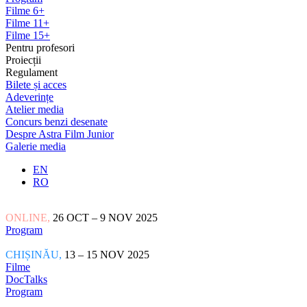
Filme 6+
Filme 11+
Filme 15+
Pentru profesori
Proiecții
Regulament
Bilete și acces
Adeverințe
Atelier media
Concurs benzi desenate
Despre Astra Film Junior
Galerie media
EN
RO
ONLINE,
26 OCT – 9 NOV 2025
Program
CHIȘINĂU,
13 – 15 NOV 2025
Filme
DocTalks
Program