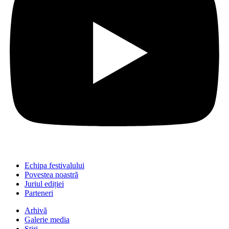
Echipa festivalului
Povestea noastră
Juriul ediției
Parteneri
Arhivă
Galerie media
Știri