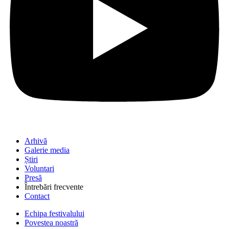
Arhivă
Galerie media
Știri
Voluntari
Presă
Întrebări frecvente
Contact
Echipa festivalului
Povestea noastră