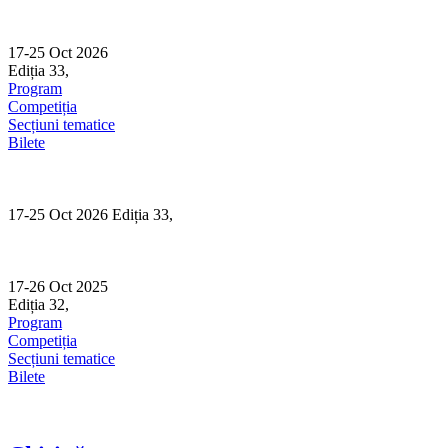
Skip
to
content
17-25 Oct 2026
Ediția 33,
Sibiu
Program
Competiția
Secțiuni tematice
Bilete
17-25 Oct 2026 Ediția 33,
Sibiu
17-26 Oct 2025
Ediția 32,
Sibiu
Program
Competiția
Secțiuni tematice
Bilete