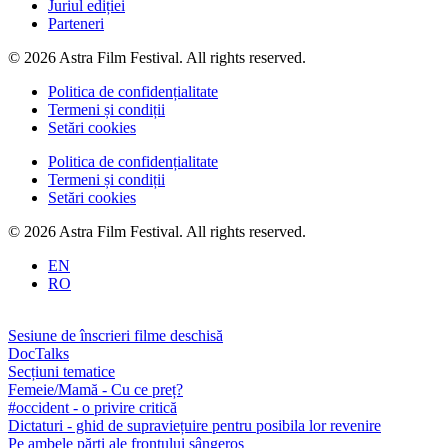
Juriul ediției
Parteneri
© 2026 Astra Film Festival. All rights reserved.
Politica de confidențialitate
Termeni și condiții
Setări cookies
Politica de confidențialitate
Termeni și condiții
Setări cookies
© 2026 Astra Film Festival. All rights reserved.
EN
RO
Sesiune de înscrieri filme deschisă
DocTalks
Secțiuni tematice
Femeie/Mamă - Cu ce preț?
#occident - o privire critică
Dictaturi - ghid de supraviețuire pentru posibila lor revenire
Pe ambele părți ale frontului sângeros