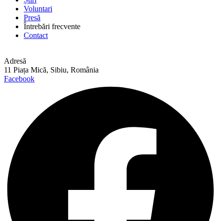
Voluntari
Presă
Întrebări frecvente
Contact
Adresă
11 Piața Mică, Sibiu, România
Facebook