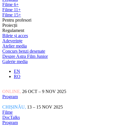
Filme 6+
Filme 11+
Filme 15+
Pentru profesori
Proiecții
Regulament
Bilete și acces
Adeverințe
Atelier media
Concurs benzi desenate
Despre Astra Film Junior
Galerie media
EN
RO
ONLINE,
26 OCT – 9 NOV 2025
Program
CHIȘINĂU,
13 – 15 NOV 2025
Filme
DocTalks
Program