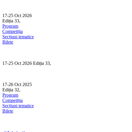
Skip
to
content
17-25 Oct 2026
Ediția 33,
Sibiu
Program
Competiția
Secțiuni tematice
Bilete
17-25 Oct 2026 Ediția 33,
Sibiu
17-26 Oct 2025
Ediția 32,
Sibiu
Program
Competiția
Secțiuni tematice
Bilete