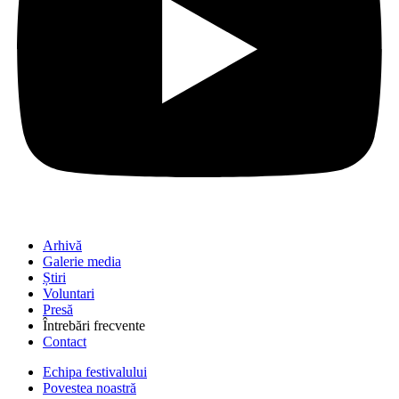
Arhivă
Galerie media
Știri
Voluntari
Presă
Întrebări frecvente
Contact
Echipa festivalului
Povestea noastră