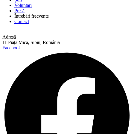
Voluntari
Presă
Întrebări frecvente
Contact
Adresă
11 Piața Mică, Sibiu, România
Facebook