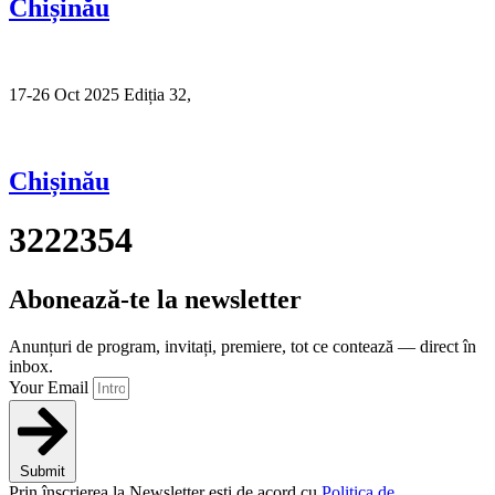
Chișinău
17-26 Oct 2025 Ediția 32,
Sibiu
Chișinău
3222354
Abonează-te la newsletter
Anunțuri de program, invitați, premiere, tot ce contează — direct în
inbox.
Your Email
Submit
Prin înscrierea la Newsletter ești de acord cu
Politica de