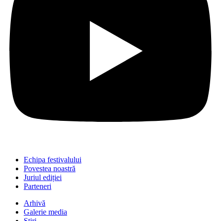
Echipa festivalului
Povestea noastră
Juriul ediției
Parteneri
Arhivă
Galerie media
Știri