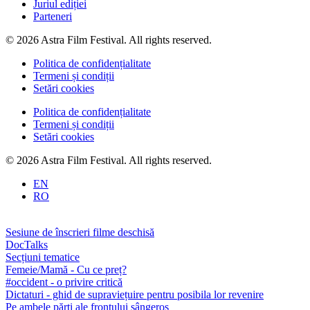
Juriul ediției
Parteneri
© 2026 Astra Film Festival. All rights reserved.
Politica de confidențialitate
Termeni și condiții
Setări cookies
Politica de confidențialitate
Termeni și condiții
Setări cookies
© 2026 Astra Film Festival. All rights reserved.
EN
RO
Sesiune de înscrieri filme deschisă
DocTalks
Secțiuni tematice
Femeie/Mamă - Cu ce preț?
#occident - o privire critică
Dictaturi - ghid de supraviețuire pentru posibila lor revenire
Pe ambele părți ale frontului sângeros