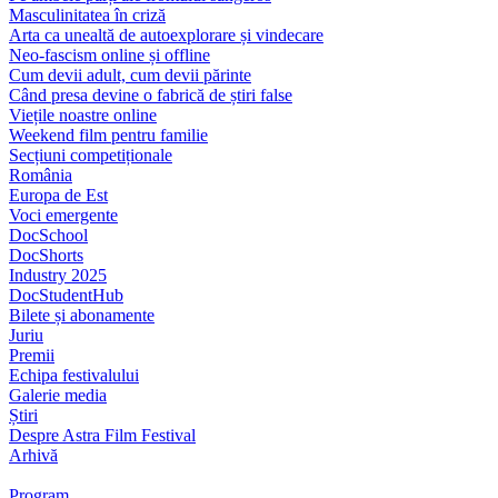
Masculinitatea în criză
Arta ca unealtă de autoexplorare și vindecare
Neo-fascism online și offline
Cum devii adult, cum devii părinte
Când presa devine o fabrică de știri false
Viețile noastre online
Weekend film pentru familie
Secțiuni competiționale
România
Europa de Est
Voci emergente
DocSchool
DocShorts
Industry 2025
DocStudentHub
Bilete și abonamente
Juriu
Premii
Echipa festivalului
Galerie media
Știri
Despre Astra Film Festival
Arhivă
Program