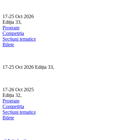
Skip
to
content
17-25 Oct 2026
Ediția 33,
Sibiu
Program
Competiția
Secțiuni tematice
Bilete
17-25 Oct 2026 Ediția 33,
Sibiu
17-26 Oct 2025
Ediția 32,
Sibiu
Program
Competiția
Secțiuni tematice
Bilete