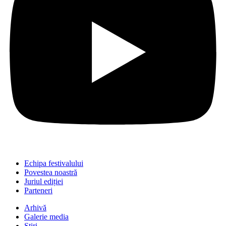
Echipa festivalului
Povestea noastră
Juriul ediției
Parteneri
Arhivă
Galerie media
Știri