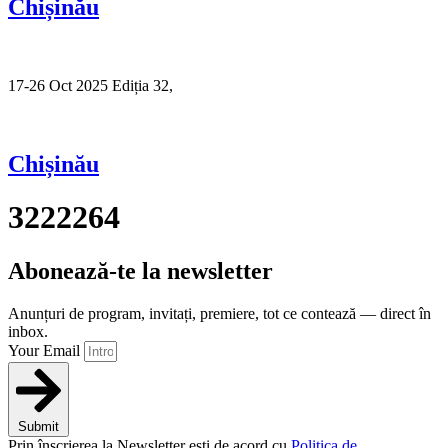
Chișinău
17-26 Oct 2025 Ediția 32,
Sibiu
Chișinău
3222264
Abonează-te la newsletter
Anunțuri de program, invitați, premiere, tot ce contează — direct în
inbox.
Your Email
Submit
Prin înscrierea la Newsletter ești de acord cu
Politica de