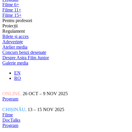
Filme 6+
Filme 11+
Filme 15+
Pentru profesori
Proiecții
Regulament
Bilete și acces
Adeverințe
Atelier media
Concurs benzi desenate
Despre Astra Film Junior
Galerie media
EN
RO
ONLINE,
26 OCT – 9 NOV 2025
Program
CHIȘINĂU,
13 – 15 NOV 2025
Filme
DocTalks
Program