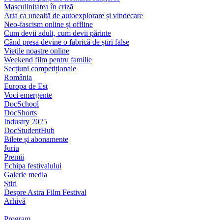
Masculinitatea în criză
Arta ca unealtă de autoexplorare și vindecare
Neo-fascism online și offline
Cum devii adult, cum devii părinte
Când presa devine o fabrică de știri false
Viețile noastre online
Weekend film pentru familie
Secțiuni competiționale
România
Europa de Est
Voci emergente
DocSchool
DocShorts
Industry 2025
DocStudentHub
Bilete și abonamente
Juriu
Premii
Echipa festivalului
Galerie media
Știri
Despre Astra Film Festival
Arhivă
Program