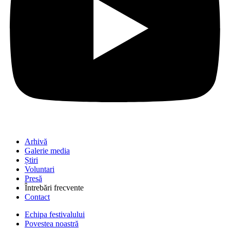
Arhivă
Galerie media
Știri
Voluntari
Presă
Întrebări frecvente
Contact
Echipa festivalului
Povestea noastră