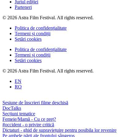
Juriul ediției
Parteneri
© 2026 Astra Film Festival. All rights reserved.
Politica de confidențialitate
Termeni și condiții
Setări cookies
Politica de confidențialitate
Termeni și condiții
Setări cookies
© 2026 Astra Film Festival. All rights reserved.
EN
RO
Sesiune de înscrieri filme deschisă
DocTalks
Secțiuni tematice
Femeie/Mamă - Cu ce preț?
#occident - o privire critică
Dictaturi - ghid de supraviețuire pentru posibila lor revenire
Pe ambele părți ale frontului sângeros