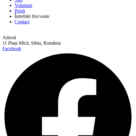
Voluntari
Presă
Întrebări frecvente
Contact
Adresă
11 Piața Mică, Sibiu, România
Facebook