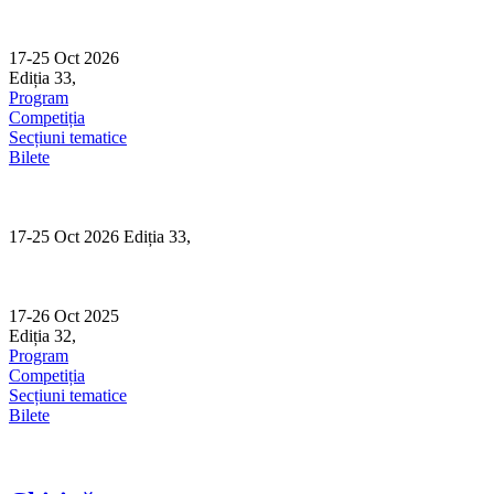
Skip
to
content
17-25 Oct 2026
Ediția 33,
Sibiu
Program
Competiția
Secțiuni tematice
Bilete
17-25 Oct 2026 Ediția 33,
Sibiu
17-26 Oct 2025
Ediția 32,
Sibiu
Program
Competiția
Secțiuni tematice
Bilete