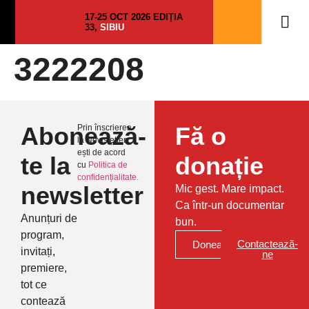
17-25 OCT 2026 EDIȚIA
33,
SIBIU
3222208
Abonează-
Fă o
Prin înscrierea
la Newsletter
ești de acord
te la
donație
cu
Politica de
confidențialitate.
newsletter
Mic gest. Mare impact.
Ca într-un documentar
Anunțuri de
bun.
program,
Contactează-
Donează
invitați,
ne
premiere,
tot ce
contează