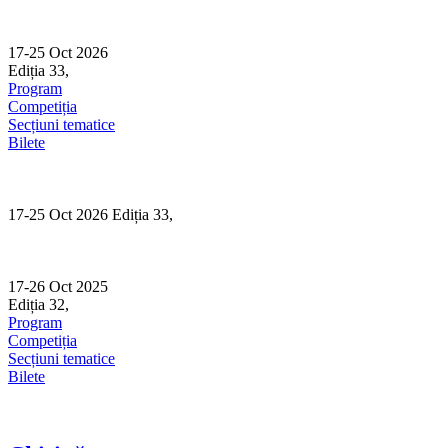
Skip
to
content
17-25 Oct 2026
Ediția 33,
Sibiu
Program
Competiția
Secțiuni tematice
Bilete
17-25 Oct 2026 Ediția 33,
Sibiu
17-26 Oct 2025
Ediția 32,
Sibiu
Program
Competiția
Secțiuni tematice
Bilete