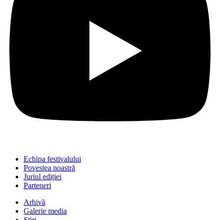
Echipa festivalului
Povestea noastră
Juriul ediției
Parteneri
Arhivă
Galerie media
Știri