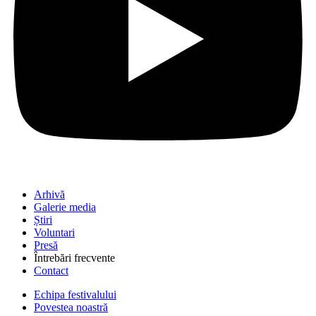
Arhivă
Galerie media
Știri
Voluntari
Presă
Întrebări frecvente
Contact
Echipa festivalului
Povestea noastră