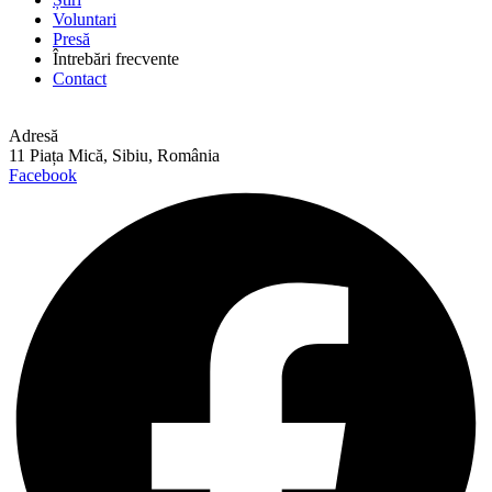
Voluntari
Presă
Întrebări frecvente
Contact
Adresă
11 Piața Mică, Sibiu, România
Facebook