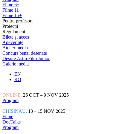
Filme 6+
Filme 11+
Filme 15+
Pentru profesori
Proiecții
Regulament
Bilete și acces
Adeverințe
Atelier media
Concurs benzi desenate
Despre Astra Film Junior
Galerie media
EN
RO
ONLINE,
26 OCT – 9 NOV 2025
Program
CHIȘINĂU,
13 – 15 NOV 2025
Filme
DocTalks
Program