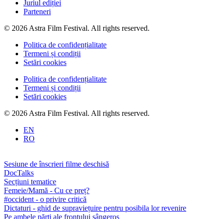
Juriul ediției
Parteneri
© 2026 Astra Film Festival. All rights reserved.
Politica de confidențialitate
Termeni și condiții
Setări cookies
Politica de confidențialitate
Termeni și condiții
Setări cookies
© 2026 Astra Film Festival. All rights reserved.
EN
RO
Sesiune de înscrieri filme deschisă
DocTalks
Secțiuni tematice
Femeie/Mamă - Cu ce preț?
#occident - o privire critică
Dictaturi - ghid de supraviețuire pentru posibila lor revenire
Pe ambele părți ale frontului sângeros