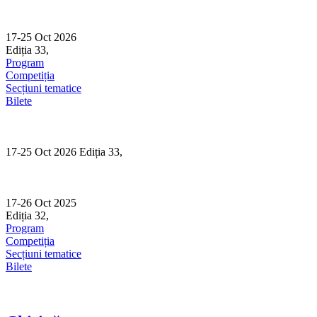
Skip
to
content
17-25 Oct 2026
Ediția 33,
Sibiu
Program
Competiția
Secțiuni tematice
Bilete
17-25 Oct 2026 Ediția 33,
Sibiu
17-26 Oct 2025
Ediția 32,
Sibiu
Program
Competiția
Secțiuni tematice
Bilete