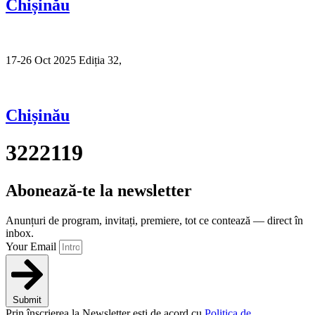
Chișinău
17-26 Oct 2025 Ediția 32,
Sibiu
Chișinău
3222119
Abonează-te la newsletter
Anunțuri de program, invitați, premiere, tot ce contează — direct în
inbox.
Your Email
Submit
Prin înscrierea la Newsletter ești de acord cu
Politica de