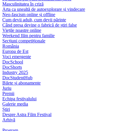
Masculinitatea în criză
Arta ca unealtă de autoexplorare și vindecare
Neo-fascism online și offline
Cum devii adult, cum devii părinte
Când presa devine o fabrică de știri false
Viețile noastre online
Weekend film pentru familie
Secțiuni competiționale
România
Europa de Est
Voci emergente
DocSchool
DocShorts
Industry 2025
DocStudentHub
Bilete și abonamente
Juriu
Premii
Echipa festivalului
Galerie media
Știri
Despre Astra Film Festival
Arhivă
Program