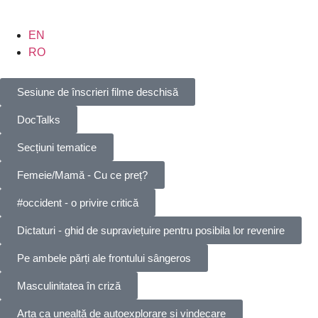
EN
RO
Sesiune de înscrieri filme deschisă
DocTalks
Secțiuni tematice
Femeie/Mamă - Cu ce preț?
#occident - o privire critică
Dictaturi - ghid de supraviețuire pentru posibila lor revenire
Pe ambele părți ale frontului sângeros
Masculinitatea în criză
Arta ca unealtă de autoexplorare și vindecare