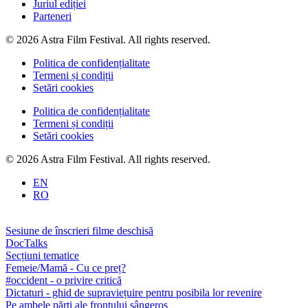
Juriul ediției
Parteneri
© 2026 Astra Film Festival. All rights reserved.
Politica de confidențialitate
Termeni și condiții
Setări cookies
Politica de confidențialitate
Termeni și condiții
Setări cookies
© 2026 Astra Film Festival. All rights reserved.
EN
RO
Sesiune de înscrieri filme deschisă
DocTalks
Secțiuni tematice
Femeie/Mamă - Cu ce preț?
#occident - o privire critică
Dictaturi - ghid de supraviețuire pentru posibila lor revenire
Pe ambele părți ale frontului sângeros