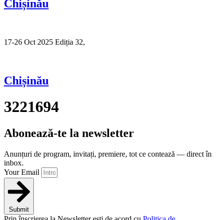
Chișinău
17-26 Oct 2025 Ediția 32,
Sibiu
Chișinău
3221694
Abonează-te la newsletter
Anunțuri de program, invitați, premiere, tot ce contează — direct în
inbox.
Your Email
Submit
Prin înscrierea la Newsletter ești de acord cu
Politica de