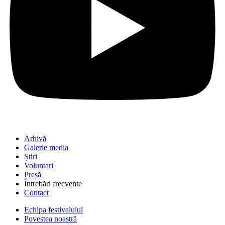
Arhivă
Galerie media
Știri
Voluntari
Presă
Întrebări frecvente
Contact
Echipa festivalului
Povestea noastră