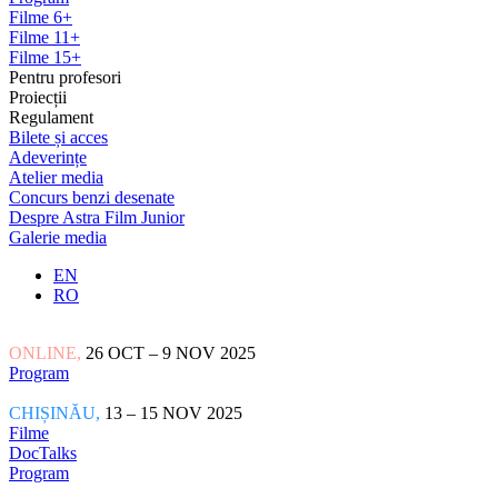
Filme 6+
Filme 11+
Filme 15+
Pentru profesori
Proiecții
Regulament
Bilete și acces
Adeverințe
Atelier media
Concurs benzi desenate
Despre Astra Film Junior
Galerie media
EN
RO
ONLINE,
26 OCT – 9 NOV 2025
Program
CHIȘINĂU,
13 – 15 NOV 2025
Filme
DocTalks
Program