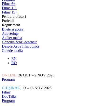
Filme 6+
Filme 11+
Filme 15+
Pentru profesori
Proiecții
Regulament
Bilete și acces
Adeverințe
Atelier media
Concurs benzi desenate
Despre Astra Film Junior
Galerie media
EN
RO
ONLINE,
26 OCT – 9 NOV 2025
Program
CHIȘINĂU,
13 – 15 NOV 2025
Filme
DocTalks
Program