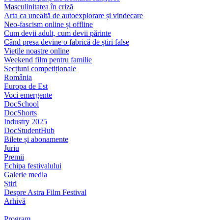
Masculinitatea în criză
Arta ca unealtă de autoexplorare și vindecare
Neo-fascism online și offline
Cum devii adult, cum devii părinte
Când presa devine o fabrică de știri false
Viețile noastre online
Weekend film pentru familie
Secțiuni competiționale
România
Europa de Est
Voci emergente
DocSchool
DocShorts
Industry 2025
DocStudentHub
Bilete și abonamente
Juriu
Premii
Echipa festivalului
Galerie media
Știri
Despre Astra Film Festival
Arhivă
Program