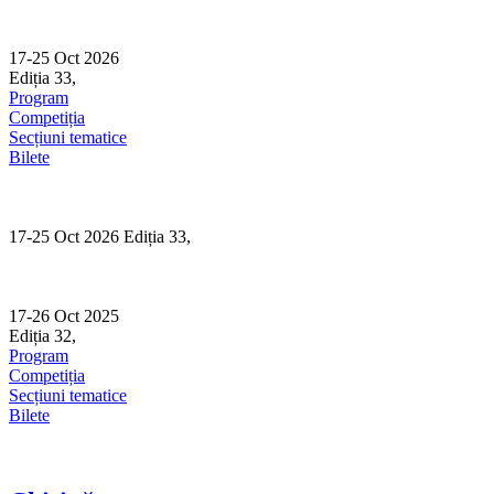
Skip
to
content
17-25 Oct 2026
Ediția 33,
Sibiu
Program
Competiția
Secțiuni tematice
Bilete
17-25 Oct 2026 Ediția 33,
Sibiu
17-26 Oct 2025
Ediția 32,
Sibiu
Program
Competiția
Secțiuni tematice
Bilete