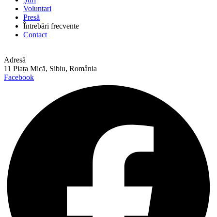
Voluntari
Presă
Întrebări frecvente
Contact
Adresă
11 Piața Mică, Sibiu, România
Facebook