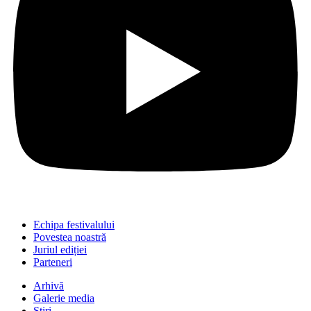
Echipa festivalului
Povestea noastră
Juriul ediției
Parteneri
Arhivă
Galerie media
Știri