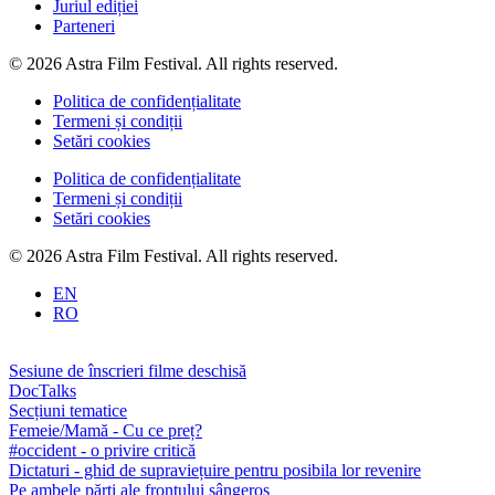
Juriul ediției
Parteneri
© 2026 Astra Film Festival. All rights reserved.
Politica de confidențialitate
Termeni și condiții
Setări cookies
Politica de confidențialitate
Termeni și condiții
Setări cookies
© 2026 Astra Film Festival. All rights reserved.
EN
RO
Sesiune de înscrieri filme deschisă
DocTalks
Secțiuni tematice
Femeie/Mamă - Cu ce preț?
#occident - o privire critică
Dictaturi - ghid de supraviețuire pentru posibila lor revenire
Pe ambele părți ale frontului sângeros