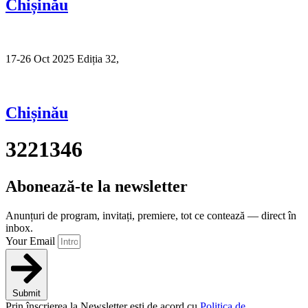
Chișinău
17-26 Oct 2025 Ediția 32,
Sibiu
Chișinău
3221346
Abonează-te la newsletter
Anunțuri de program, invitați, premiere, tot ce contează — direct în
inbox.
Your Email
Submit
Prin înscrierea la Newsletter ești de acord cu
Politica de