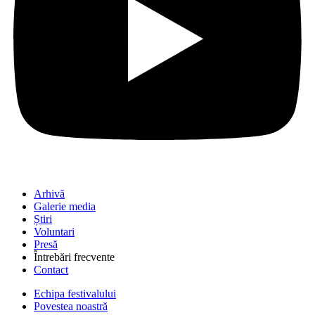
Arhivă
Galerie media
Știri
Voluntari
Presă
Întrebări frecvente
Contact
Echipa festivalului
Povestea noastră