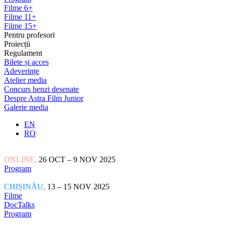
Filme 6+
Filme 11+
Filme 15+
Pentru profesori
Proiecții
Regulament
Bilete și acces
Adeverințe
Atelier media
Concurs benzi desenate
Despre Astra Film Junior
Galerie media
EN
RO
ONLINE,
26 OCT – 9 NOV 2025
Program
CHIȘINĂU,
13 – 15 NOV 2025
Filme
DocTalks
Program