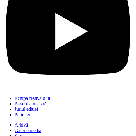
Echipa festivalului
Povestea noastră
Juriul ediției
Parteneri
Arhivă
Galerie media
Știri