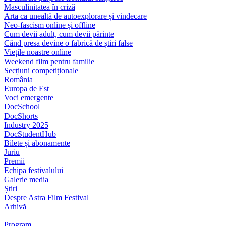
Masculinitatea în criză
Arta ca unealtă de autoexplorare și vindecare
Neo-fascism online și offline
Cum devii adult, cum devii părinte
Când presa devine o fabrică de știri false
Viețile noastre online
Weekend film pentru familie
Secțiuni competiționale
România
Europa de Est
Voci emergente
DocSchool
DocShorts
Industry 2025
DocStudentHub
Bilete și abonamente
Juriu
Premii
Echipa festivalului
Galerie media
Știri
Despre Astra Film Festival
Arhivă
Program