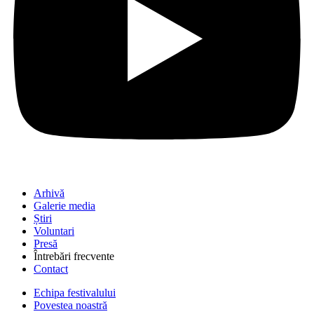
Arhivă
Galerie media
Știri
Voluntari
Presă
Întrebări frecvente
Contact
Echipa festivalului
Povestea noastră