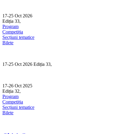
Skip
to
content
17-25 Oct 2026
Ediția 33,
Sibiu
Program
Competiția
Secțiuni tematice
Bilete
17-25 Oct 2026 Ediția 33,
Sibiu
17-26 Oct 2025
Ediția 32,
Sibiu
Program
Competiția
Secțiuni tematice
Bilete