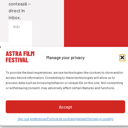
contează —
direct în
inbox.
Manage your privacy
To provide the best experiences, we use technologies like cookies to store and/or
access device information. Consenting to these technologies will allow us to
process data such as browsing behavior or unique IDs on this site. Not consenting
or withdrawing consent, may adversely affect certain features and functions.
Adresă
11 Piața Mică, Sibiu, România
Accept
Opt-out preferences
Politică de confidențialitate
Termeni și condiții