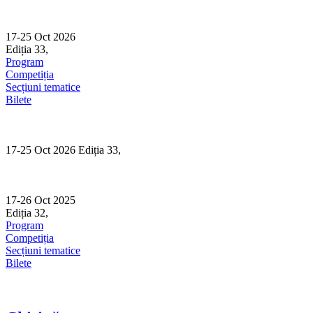
Skip
to
content
17-25 Oct 2026
Ediția 33,
Sibiu
Program
Competiția
Secțiuni tematice
Bilete
17-25 Oct 2026 Ediția 33,
Sibiu
17-26 Oct 2025
Ediția 32,
Sibiu
Program
Competiția
Secțiuni tematice
Bilete