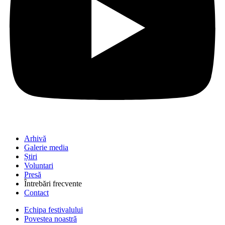
Arhivă
Galerie media
Știri
Voluntari
Presă
Întrebări frecvente
Contact
Echipa festivalului
Povestea noastră