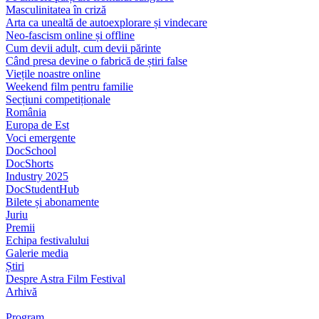
Masculinitatea în criză
Arta ca unealtă de autoexplorare și vindecare
Neo-fascism online și offline
Cum devii adult, cum devii părinte
Când presa devine o fabrică de știri false
Viețile noastre online
Weekend film pentru familie
Secțiuni competiționale
România
Europa de Est
Voci emergente
DocSchool
DocShorts
Industry 2025
DocStudentHub
Bilete și abonamente
Juriu
Premii
Echipa festivalului
Galerie media
Știri
Despre Astra Film Festival
Arhivă
Program