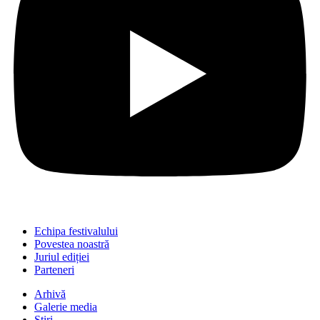
Echipa festivalului
Povestea noastră
Juriul ediției
Parteneri
Arhivă
Galerie media
Știri