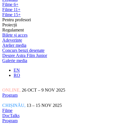
Filme 6+
Filme 11+
Filme 15+
Pentru profesori
Proiecții
Regulament
Bilete și acces
Adeverințe
Atelier media
Concurs benzi desenate
Despre Astra Film Junior
Galerie media
EN
RO
ONLINE,
26 OCT – 9 NOV 2025
Program
CHIȘINĂU,
13 – 15 NOV 2025
Filme
DocTalks
Program