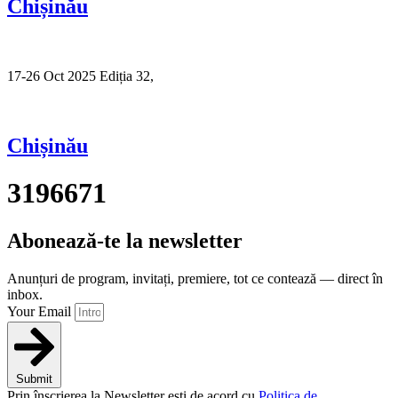
Chișinău
17-26 Oct 2025 Ediția 32,
Sibiu
Chișinău
3196671
Abonează-te la newsletter
Anunțuri de program, invitați, premiere, tot ce contează — direct în
inbox.
Your Email
Submit
Prin înscrierea la Newsletter ești de acord cu
Politica de