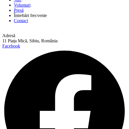
Voluntari
Presă
Întrebări frecvente
Contact
Adresă
11 Piața Mică, Sibiu, România
Facebook