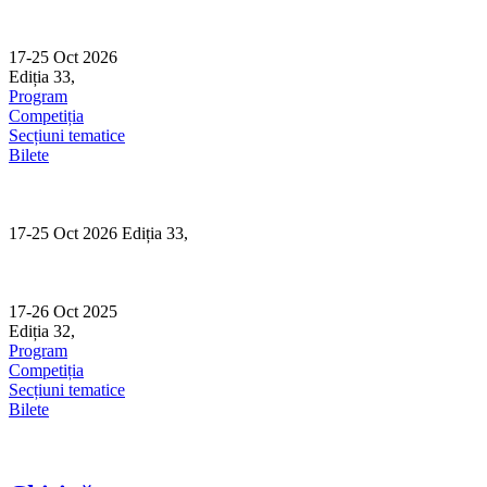
Skip
to
content
17-25 Oct 2026
Ediția 33,
Sibiu
Program
Competiția
Secțiuni tematice
Bilete
17-25 Oct 2026 Ediția 33,
Sibiu
17-26 Oct 2025
Ediția 32,
Sibiu
Program
Competiția
Secțiuni tematice
Bilete