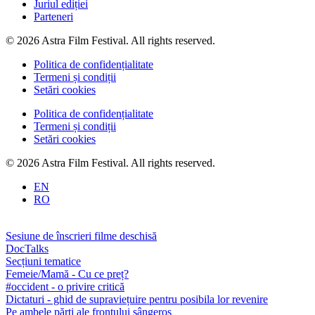
Juriul ediției
Parteneri
© 2026 Astra Film Festival. All rights reserved.
Politica de confidențialitate
Termeni și condiții
Setări cookies
Politica de confidențialitate
Termeni și condiții
Setări cookies
© 2026 Astra Film Festival. All rights reserved.
EN
RO
Sesiune de înscrieri filme deschisă
DocTalks
Secțiuni tematice
Femeie/Mamă - Cu ce preț?
#occident - o privire critică
Dictaturi - ghid de supraviețuire pentru posibila lor revenire
Pe ambele părți ale frontului sângeros