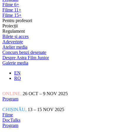
Filme 6+
Filme 11+
Filme 15+
Pentru profesori
Proiecții
Regulament
Bilete și acces
Adeverințe
Atelier media
Concurs benzi desenate
Despre Astra Film Junior
Galerie media
EN
RO
ONLINE,
26 OCT – 9 NOV 2025
Program
CHIȘINĂU,
13 – 15 NOV 2025
Filme
DocTalks
Program