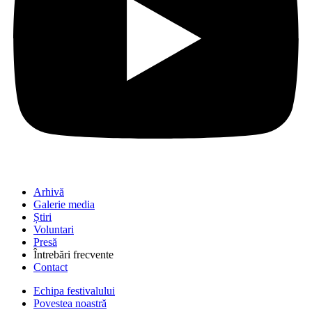
Arhivă
Galerie media
Știri
Voluntari
Presă
Întrebări frecvente
Contact
Echipa festivalului
Povestea noastră