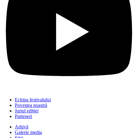
Echipa festivalului
Povestea noastră
Juriul ediției
Parteneri
Arhivă
Galerie media
Știri