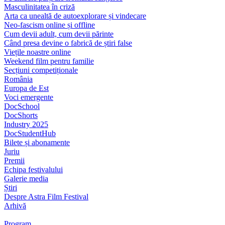
Masculinitatea în criză
Arta ca unealtă de autoexplorare și vindecare
Neo-fascism online și offline
Cum devii adult, cum devii părinte
Când presa devine o fabrică de știri false
Viețile noastre online
Weekend film pentru familie
Secțiuni competiționale
România
Europa de Est
Voci emergente
DocSchool
DocShorts
Industry 2025
DocStudentHub
Bilete și abonamente
Juriu
Premii
Echipa festivalului
Galerie media
Știri
Despre Astra Film Festival
Arhivă
Program