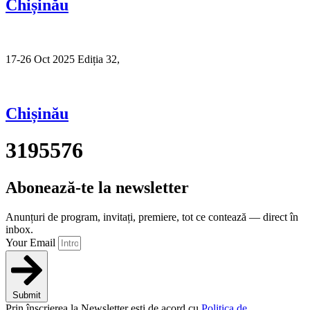
Chișinău
17-26 Oct 2025 Ediția 32,
Sibiu
Chișinău
3195576
Abonează-te la newsletter
Anunțuri de program, invitați, premiere, tot ce contează — direct în
inbox.
Your Email
Submit
Prin înscrierea la Newsletter ești de acord cu
Politica de