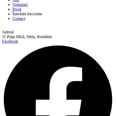
Voluntari
Presă
Întrebări frecvente
Contact
Adresă
11 Piața Mică, Sibiu, România
Facebook