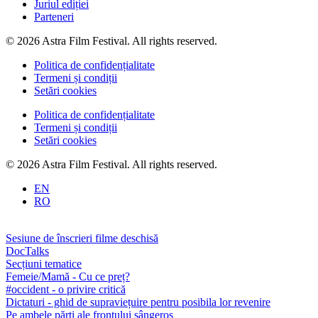
Juriul ediției
Parteneri
© 2026 Astra Film Festival. All rights reserved.
Politica de confidențialitate
Termeni și condiții
Setări cookies
Politica de confidențialitate
Termeni și condiții
Setări cookies
© 2026 Astra Film Festival. All rights reserved.
EN
RO
Sesiune de înscrieri filme deschisă
DocTalks
Secțiuni tematice
Femeie/Mamă - Cu ce preț?
#occident - o privire critică
Dictaturi - ghid de supraviețuire pentru posibila lor revenire
Pe ambele părți ale frontului sângeros