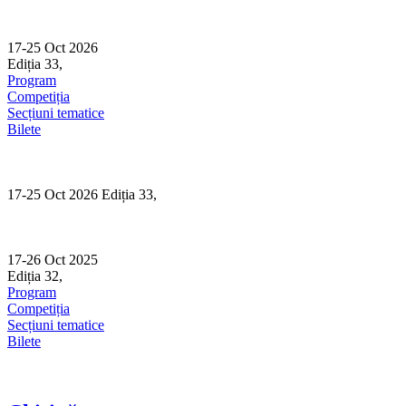
Skip
to
content
17-25 Oct 2026
Ediția 33,
Sibiu
Program
Competiția
Secțiuni tematice
Bilete
17-25 Oct 2026 Ediția 33,
Sibiu
17-26 Oct 2025
Ediția 32,
Sibiu
Program
Competiția
Secțiuni tematice
Bilete