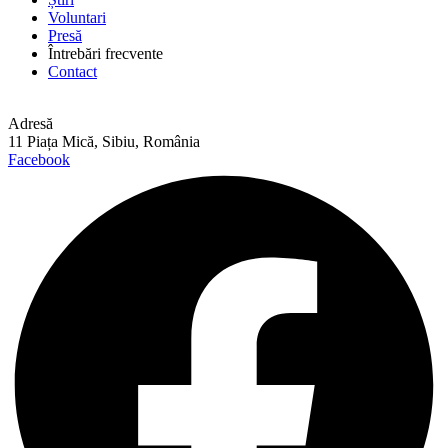
Voluntari
Presă
Întrebări frecvente
Contact
Adresă
11 Piața Mică, Sibiu, România
Facebook