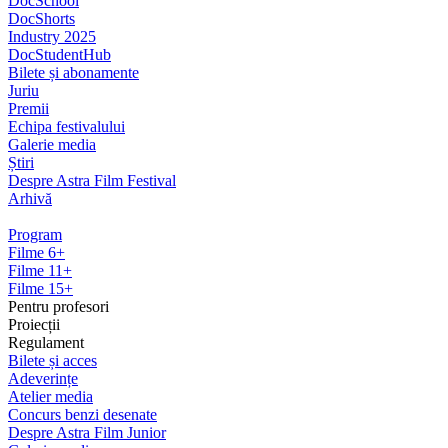
DocSchool
DocShorts
Industry 2025
DocStudentHub
Bilete și abonamente
Juriu
Premii
Echipa festivalului
Galerie media
Știri
Despre Astra Film Festival
Arhivă
Program
Filme 6+
Filme 11+
Filme 15+
Pentru profesori
Proiecții
Regulament
Bilete și acces
Adeverințe
Atelier media
Concurs benzi desenate
Despre Astra Film Junior