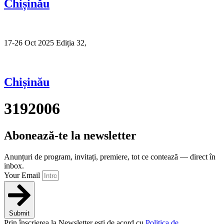
Chișinău
17-26 Oct 2025 Ediția 32,
Sibiu
Chișinău
3192006
Abonează-te la newsletter
Anunțuri de program, invitați, premiere, tot ce contează — direct în
inbox.
Your Email
Submit
Prin înscrierea la Newsletter ești de acord cu
Politica de