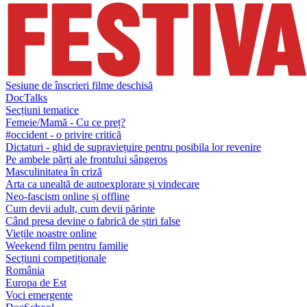
Sesiune de înscrieri filme deschisă
DocTalks
Secțiuni tematice
Femeie/Mamă - Cu ce preț?
#occident - o privire critică
Dictaturi - ghid de supraviețuire pentru posibila lor revenire
Pe ambele părți ale frontului sângeros
Masculinitatea în criză
Arta ca unealtă de autoexplorare și vindecare
Neo-fascism online și offline
Cum devii adult, cum devii părinte
Când presa devine o fabrică de știri false
Viețile noastre online
Weekend film pentru familie
Secțiuni competiționale
România
Europa de Est
Voci emergente