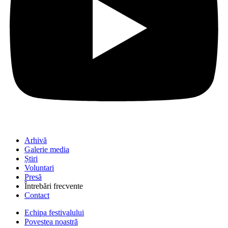
Arhivă
Galerie media
Știri
Voluntari
Presă
Întrebări frecvente
Contact
Echipa festivalului
Povestea noastră