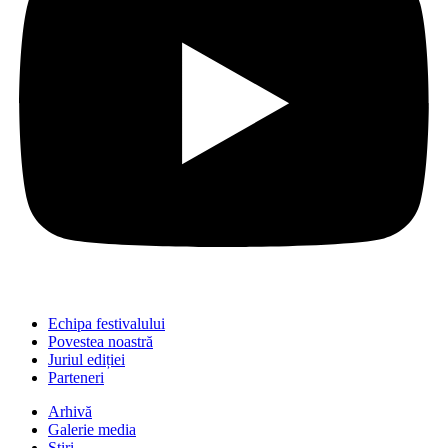
Echipa festivalului
Povestea noastră
Juriul ediției
Parteneri
Arhivă
Galerie media
Știri