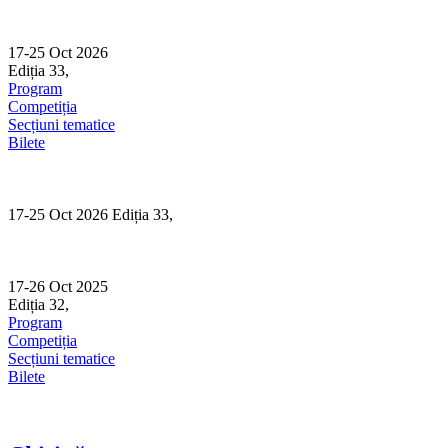
Skip
to
content
17-25 Oct 2026
Ediția 33,
Sibiu
Program
Competiția
Secțiuni tematice
Bilete
17-25 Oct 2026 Ediția 33,
Sibiu
17-26 Oct 2025
Ediția 32,
Sibiu
Program
Competiția
Secțiuni tematice
Bilete