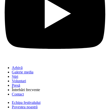
Arhivă
Galerie media
Știri
Voluntari
Presă
Întrebări frecvente
Contact
Echipa festivalului
Povestea noastră