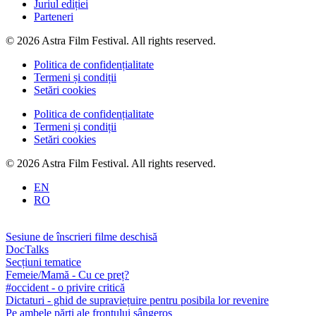
Juriul ediției
Parteneri
© 2026 Astra Film Festival. All rights reserved.
Politica de confidențialitate
Termeni și condiții
Setări cookies
Politica de confidențialitate
Termeni și condiții
Setări cookies
© 2026 Astra Film Festival. All rights reserved.
EN
RO
Sesiune de înscrieri filme deschisă
DocTalks
Secțiuni tematice
Femeie/Mamă - Cu ce preț?
#occident - o privire critică
Dictaturi - ghid de supraviețuire pentru posibila lor revenire
Pe ambele părți ale frontului sângeros