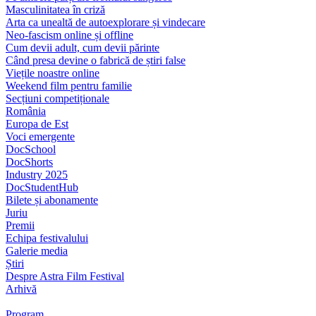
Masculinitatea în criză
Arta ca unealtă de autoexplorare și vindecare
Neo-fascism online și offline
Cum devii adult, cum devii părinte
Când presa devine o fabrică de știri false
Viețile noastre online
Weekend film pentru familie
Secțiuni competiționale
România
Europa de Est
Voci emergente
DocSchool
DocShorts
Industry 2025
DocStudentHub
Bilete și abonamente
Juriu
Premii
Echipa festivalului
Galerie media
Știri
Despre Astra Film Festival
Arhivă
Program