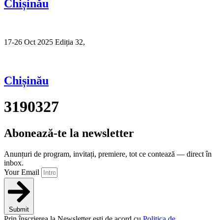
Chișinău
17-26 Oct 2025 Ediția 32,
Sibiu
Chișinău
3190327
Abonează-te la newsletter
Anunțuri de program, invitați, premiere, tot ce contează — direct în
inbox.
Your Email
Submit
Prin înscrierea la Newsletter ești de acord cu
Politica de