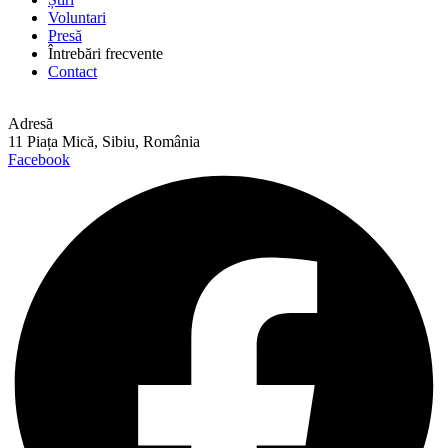
Voluntari
Presă
Întrebări frecvente
Contact
Adresă
11 Piața Mică, Sibiu, România
Facebook