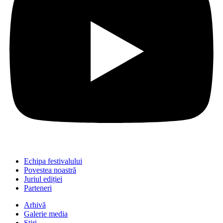
Echipa festivalului
Povestea noastră
Juriul ediției
Parteneri
Arhivă
Galerie media
Știri