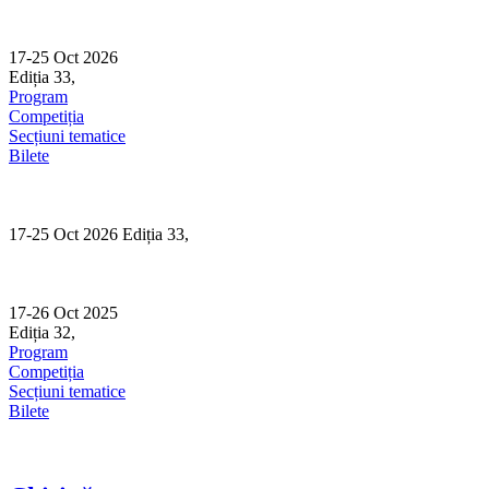
Skip
to
content
17-25 Oct 2026
Ediția 33,
Sibiu
Program
Competiția
Secțiuni tematice
Bilete
17-25 Oct 2026 Ediția 33,
Sibiu
17-26 Oct 2025
Ediția 32,
Sibiu
Program
Competiția
Secțiuni tematice
Bilete