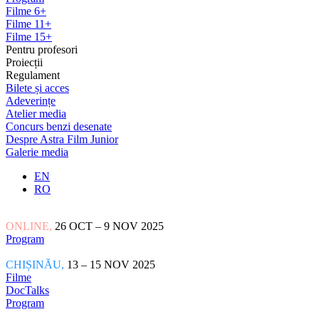
Filme 6+
Filme 11+
Filme 15+
Pentru profesori
Proiecții
Regulament
Bilete și acces
Adeverințe
Atelier media
Concurs benzi desenate
Despre Astra Film Junior
Galerie media
EN
RO
ONLINE,
26 OCT – 9 NOV 2025
Program
CHIȘINĂU,
13 – 15 NOV 2025
Filme
DocTalks
Program