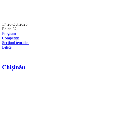
17-26 Oct 2025
Ediția 32,
Sibiu
Program
Competiția
Secțiuni tematice
Bilete
Chișinău