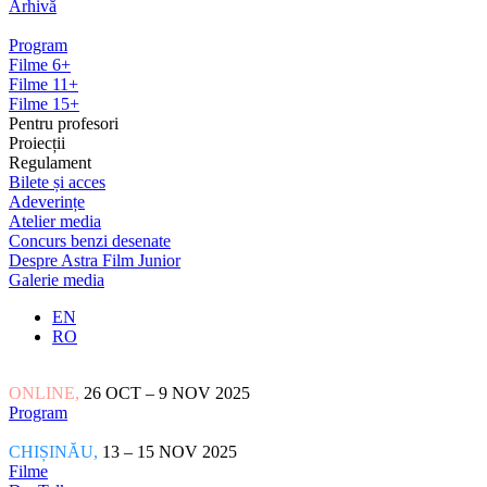
Arhivă
Program
Filme 6+
Filme 11+
Filme 15+
Pentru profesori
Proiecții
Regulament
Bilete și acces
Adeverințe
Atelier media
Concurs benzi desenate
Despre Astra Film Junior
Galerie media
EN
RO
ONLINE,
26 OCT – 9 NOV 2025
Program
CHIȘINĂU,
13 – 15 NOV 2025
Filme