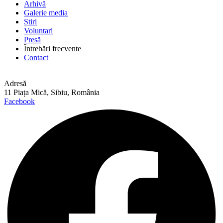
Arhivă
Galerie media
Știri
Voluntari
Presă
Întrebări frecvente
Contact
Adresă
11 Piața Mică, Sibiu, România
Facebook