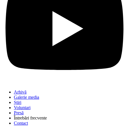
Arhivă
Galerie media
Știri
Voluntari
Presă
Întrebări frecvente
Contact