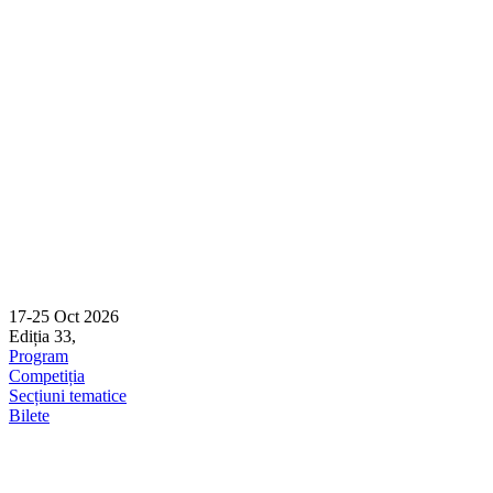
Skip
to
content
17-25 Oct 2026
Ediția 33,
Sibiu
Program
Competiția
Secțiuni tematice
Bilete