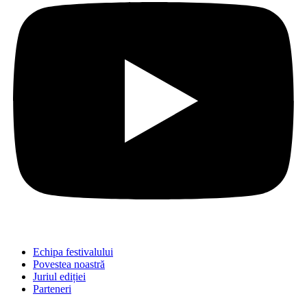
Echipa festivalului
Povestea noastră
Juriul ediției
Parteneri