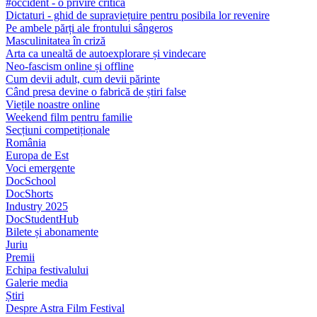
#occident - o privire critică
Dictaturi - ghid de supraviețuire pentru posibila lor revenire
Pe ambele părți ale frontului sângeros
Masculinitatea în criză
Arta ca unealtă de autoexplorare și vindecare
Neo-fascism online și offline
Cum devii adult, cum devii părinte
Când presa devine o fabrică de știri false
Viețile noastre online
Weekend film pentru familie
Secțiuni competiționale
România
Europa de Est
Voci emergente
DocSchool
DocShorts
Industry 2025
DocStudentHub
Bilete și abonamente
Juriu
Premii
Echipa festivalului
Galerie media
Știri
Despre Astra Film Festival