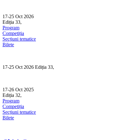
Skip
to
content
17-25 Oct 2026
Ediția 33,
Sibiu
Program
Competiția
Secțiuni tematice
Bilete
17-25 Oct 2026 Ediția 33,
Sibiu
17-26 Oct 2025
Ediția 32,
Sibiu
Program
Competiția
Secțiuni tematice
Bilete