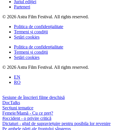
Juriul ediției
Parteneri
© 2026 Astra Film Festival. All rights reserved.
Politica de confidențialitate
Termeni și condiții
Setări cookies
Politica de confidențialitate
Termeni și condiții
Setări cookies
© 2026 Astra Film Festival. All rights reserved.
EN
RO
Sesiune de înscrieri filme deschisă
DocTalks
Secțiuni tematice
Femeie/Mamă - Cu ce preț?
#occident - o privire critică
Dictaturi - ghid de supraviețuire pentru posibila lor revenire
Pe ambele părți ale frontului sângeros