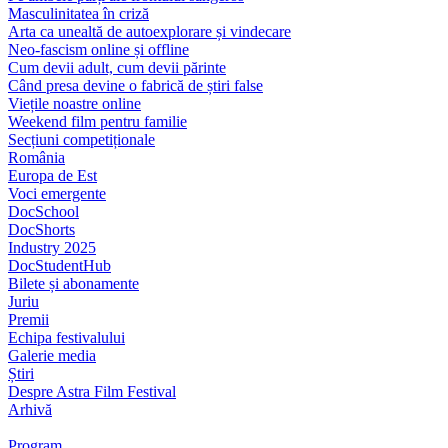
Masculinitatea în criză
Arta ca unealtă de autoexplorare și vindecare
Neo-fascism online și offline
Cum devii adult, cum devii părinte
Când presa devine o fabrică de știri false
Viețile noastre online
Weekend film pentru familie
Secțiuni competiționale
România
Europa de Est
Voci emergente
DocSchool
DocShorts
Industry 2025
DocStudentHub
Bilete și abonamente
Juriu
Premii
Echipa festivalului
Galerie media
Știri
Despre Astra Film Festival
Arhivă
Program