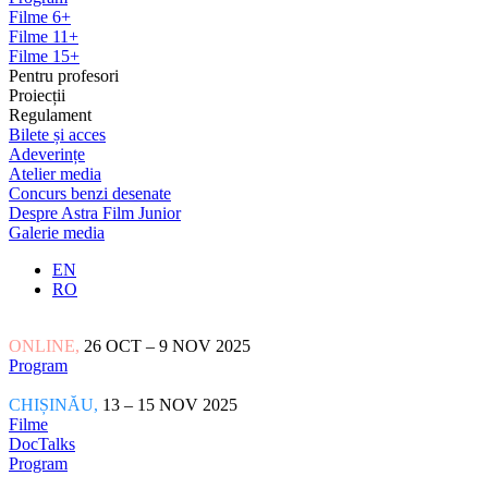
Filme 6+
Filme 11+
Filme 15+
Pentru profesori
Proiecții
Regulament
Bilete și acces
Adeverințe
Atelier media
Concurs benzi desenate
Despre Astra Film Junior
Galerie media
EN
RO
ONLINE,
26 OCT – 9 NOV 2025
Program
CHIȘINĂU,
13 – 15 NOV 2025
Filme
DocTalks
Program