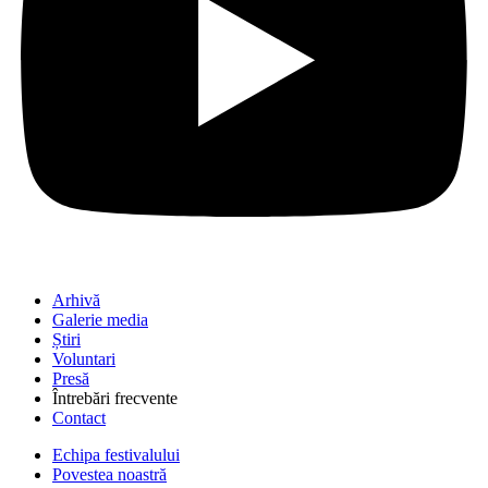
Arhivă
Galerie media
Știri
Voluntari
Presă
Întrebări frecvente
Contact
Echipa festivalului
Povestea noastră