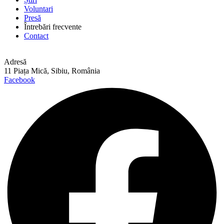
Voluntari
Presă
Întrebări frecvente
Contact
Adresă
11 Piața Mică, Sibiu, România
Facebook