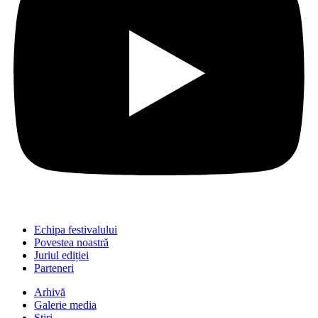
Echipa festivalului
Povestea noastră
Juriul ediției
Parteneri
Arhivă
Galerie media
Știri