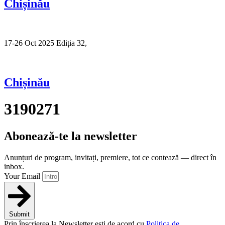
Chișinău
17-26 Oct 2025 Ediția 32,
Sibiu
Chișinău
3190271
Abonează-te la newsletter
Anunțuri de program, invitați, premiere, tot ce contează — direct în
inbox.
Your Email
Submit
Prin înscrierea la Newsletter ești de acord cu
Politica de