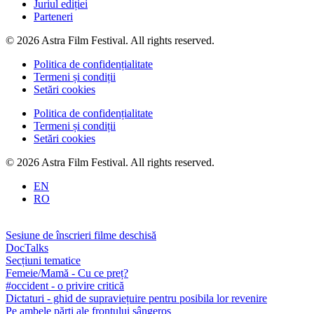
Juriul ediției
Parteneri
© 2026 Astra Film Festival. All rights reserved.
Politica de confidențialitate
Termeni și condiții
Setări cookies
Politica de confidențialitate
Termeni și condiții
Setări cookies
© 2026 Astra Film Festival. All rights reserved.
EN
RO
Sesiune de înscrieri filme deschisă
DocTalks
Secțiuni tematice
Femeie/Mamă - Cu ce preț?
#occident - o privire critică
Dictaturi - ghid de supraviețuire pentru posibila lor revenire
Pe ambele părți ale frontului sângeros