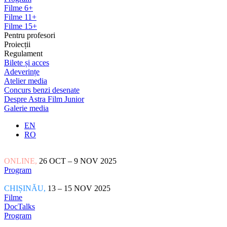
Filme 6+
Filme 11+
Filme 15+
Pentru profesori
Proiecții
Regulament
Bilete și acces
Adeverințe
Atelier media
Concurs benzi desenate
Despre Astra Film Junior
Galerie media
EN
RO
ONLINE,
26 OCT – 9 NOV 2025
Program
CHIȘINĂU,
13 – 15 NOV 2025
Filme
DocTalks
Program