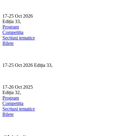
Skip
to
content
17-25 Oct 2026
Ediția 33,
Sibiu
Program
Competiția
Secțiuni tematice
Bilete
17-25 Oct 2026 Ediția 33,
Sibiu
17-26 Oct 2025
Ediția 32,
Sibiu
Program
Competiția
Secțiuni tematice
Bilete