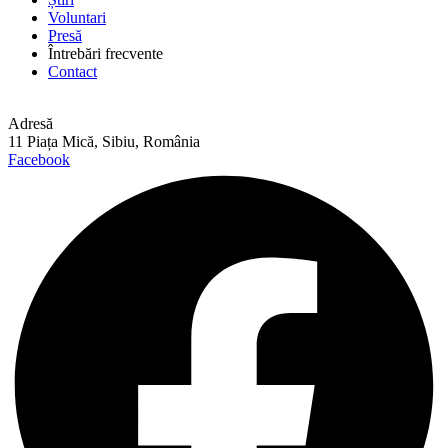
Voluntari
Presă
Întrebări frecvente
Contact
Adresă
11 Piața Mică, Sibiu, România
Facebook