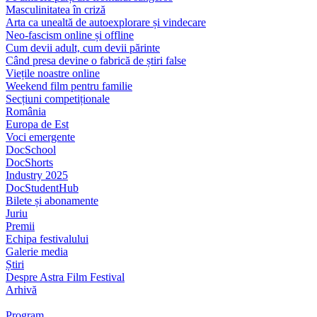
Masculinitatea în criză
Arta ca unealtă de autoexplorare și vindecare
Neo-fascism online și offline
Cum devii adult, cum devii părinte
Când presa devine o fabrică de știri false
Viețile noastre online
Weekend film pentru familie
Secțiuni competiționale
România
Europa de Est
Voci emergente
DocSchool
DocShorts
Industry 2025
DocStudentHub
Bilete și abonamente
Juriu
Premii
Echipa festivalului
Galerie media
Știri
Despre Astra Film Festival
Arhivă
Program