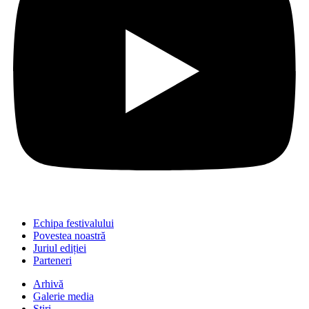
Echipa festivalului
Povestea noastră
Juriul ediției
Parteneri
Arhivă
Galerie media
Știri