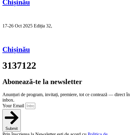
Chișinău
17-26 Oct 2025 Ediția 32,
Sibiu
Chișinău
3137122
Abonează-te la newsletter
Anunțuri de program, invitați, premiere, tot ce contează — direct în
inbox.
Your Email
Submit
Prin înscrierea la Newsletter ești de acord cu
Politica de