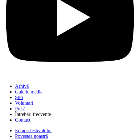
Arhivă
Galerie media
Știri
Voluntari
Presă
Întrebări frecvente
Contact
Echipa festivalului
Povestea noastră