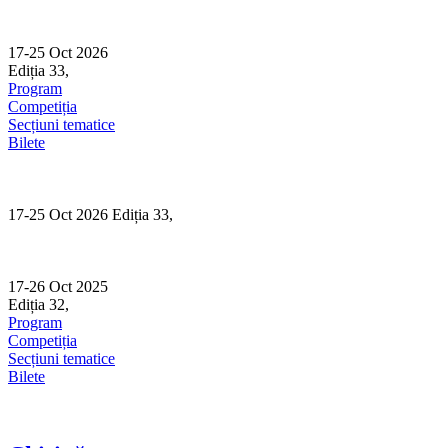
Skip
to
content
17-25 Oct 2026
Ediția 33,
Sibiu
Program
Competiția
Secțiuni tematice
Bilete
17-25 Oct 2026 Ediția 33,
Sibiu
17-26 Oct 2025
Ediția 32,
Sibiu
Program
Competiția
Secțiuni tematice
Bilete