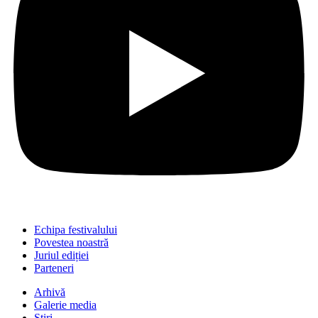
Echipa festivalului
Povestea noastră
Juriul ediției
Parteneri
Arhivă
Galerie media
Știri