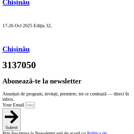
Chișinău
17-26 Oct 2025 Ediția 32,
Sibiu
Chișinău
3137050
Abonează-te la newsletter
Anunțuri de program, invitați, premiere, tot ce contează — direct în
inbox.
Your Email
Submit
Prin înscrierea la Newsletter ești de acord cu
Politica de