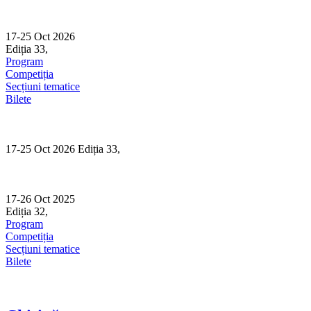
Skip
to
content
17-25 Oct 2026
Ediția 33,
Sibiu
Program
Competiția
Secțiuni tematice
Bilete
17-25 Oct 2026 Ediția 33,
Sibiu
17-26 Oct 2025
Ediția 32,
Sibiu
Program
Competiția
Secțiuni tematice
Bilete