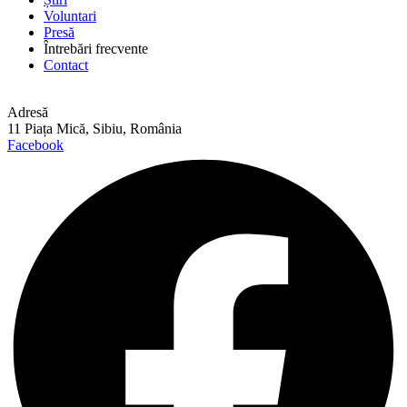
Voluntari
Presă
Întrebări frecvente
Contact
Adresă
11 Piața Mică, Sibiu, România
Facebook