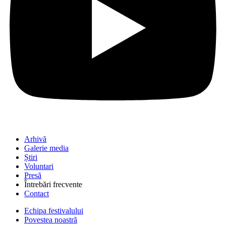
Arhivă
Galerie media
Știri
Voluntari
Presă
Întrebări frecvente
Contact
Echipa festivalului
Povestea noastră