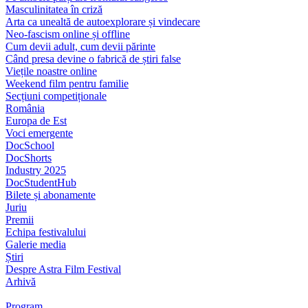
Masculinitatea în criză
Arta ca unealtă de autoexplorare și vindecare
Neo-fascism online și offline
Cum devii adult, cum devii părinte
Când presa devine o fabrică de știri false
Viețile noastre online
Weekend film pentru familie
Secțiuni competiționale
România
Europa de Est
Voci emergente
DocSchool
DocShorts
Industry 2025
DocStudentHub
Bilete și abonamente
Juriu
Premii
Echipa festivalului
Galerie media
Știri
Despre Astra Film Festival
Arhivă
Program