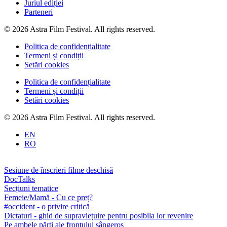
Juriul ediției
Parteneri
© 2026 Astra Film Festival. All rights reserved.
Politica de confidențialitate
Termeni și condiții
Setări cookies
Politica de confidențialitate
Termeni și condiții
Setări cookies
© 2026 Astra Film Festival. All rights reserved.
EN
RO
Sesiune de înscrieri filme deschisă
DocTalks
Secțiuni tematice
Femeie/Mamă - Cu ce preț?
#occident - o privire critică
Dictaturi - ghid de supraviețuire pentru posibila lor revenire
Pe ambele părți ale frontului sângeros