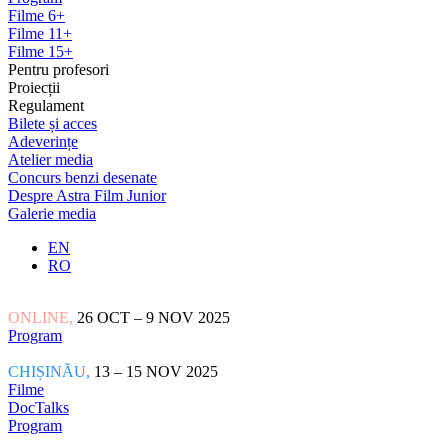
Filme 6+
Filme 11+
Filme 15+
Pentru profesori
Proiecții
Regulament
Bilete și acces
Adeverințe
Atelier media
Concurs benzi desenate
Despre Astra Film Junior
Galerie media
EN
RO
ONLINE,
26 OCT – 9 NOV 2025
Program
CHIȘINĂU,
13 – 15 NOV 2025
Filme
DocTalks
Program