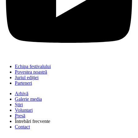
Echipa festivalului
Povestea noastră
Juriul ediției
Parteneri
Arhivă
Galerie media
Știri
Voluntari
Presă
Întrebări frecvente
Contact