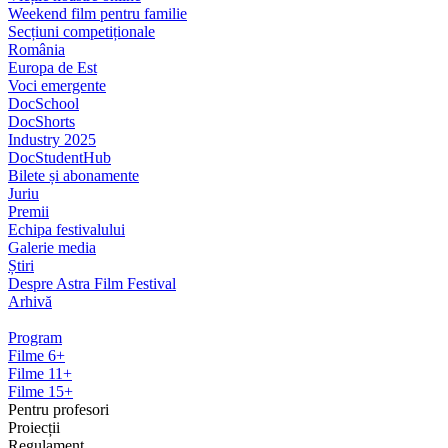
Weekend film pentru familie
Secțiuni competiționale
România
Europa de Est
Voci emergente
DocSchool
DocShorts
Industry 2025
DocStudentHub
Bilete și abonamente
Juriu
Premii
Echipa festivalului
Galerie media
Știri
Despre Astra Film Festival
Arhivă
Program
Filme 6+
Filme 11+
Filme 15+
Pentru profesori
Proiecții
Regulament