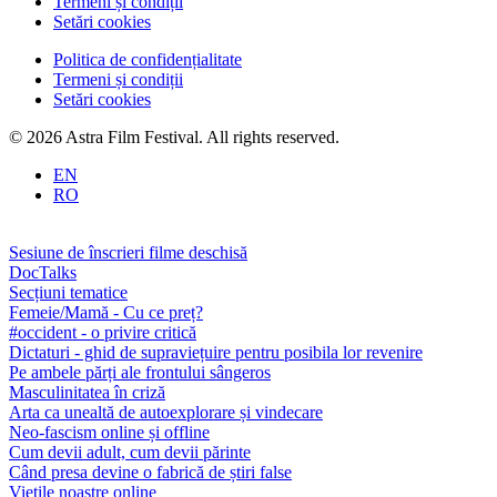
Termeni și condiții
Setări cookies
Politica de confidențialitate
Termeni și condiții
Setări cookies
© 2026 Astra Film Festival. All rights reserved.
EN
RO
Sesiune de înscrieri filme deschisă
DocTalks
Secțiuni tematice
Femeie/Mamă - Cu ce preț?
#occident - o privire critică
Dictaturi - ghid de supraviețuire pentru posibila lor revenire
Pe ambele părți ale frontului sângeros
Masculinitatea în criză
Arta ca unealtă de autoexplorare și vindecare
Neo-fascism online și offline
Cum devii adult, cum devii părinte
Când presa devine o fabrică de știri false
Viețile noastre online