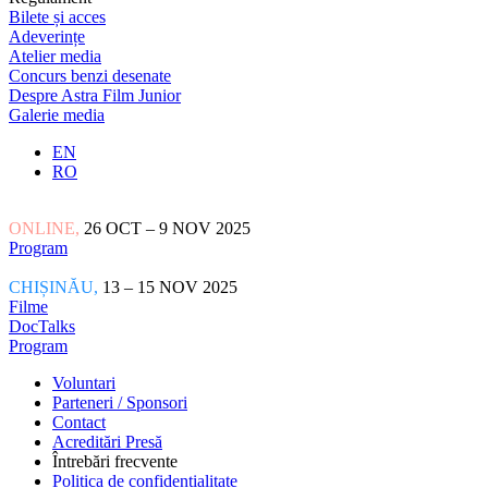
Bilete și acces
Adeverințe
Atelier media
Concurs benzi desenate
Despre Astra Film Junior
Galerie media
EN
RO
ONLINE,
26 OCT – 9 NOV 2025
Program
CHIȘINĂU,
13 – 15 NOV 2025
Filme
DocTalks
Program
Voluntari
Parteneri / Sponsori
Contact
Acreditări Presă
Întrebări frecvente
Politica de confidențialitate