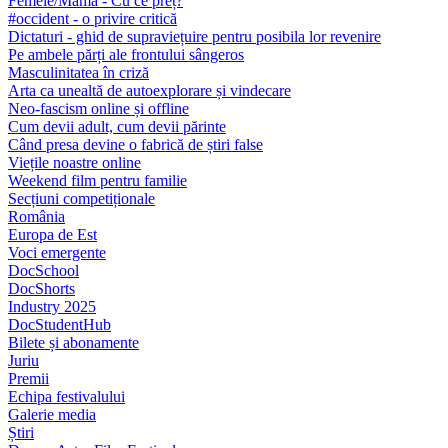
Femeie/Mamă - Cu ce preț?
#occident - o privire critică
Dictaturi - ghid de supraviețuire pentru posibila lor revenire
Pe ambele părți ale frontului sângeros
Masculinitatea în criză
Arta ca unealtă de autoexplorare și vindecare
Neo-fascism online și offline
Cum devii adult, cum devii părinte
Când presa devine o fabrică de știri false
Viețile noastre online
Weekend film pentru familie
Secțiuni competiționale
România
Europa de Est
Voci emergente
DocSchool
DocShorts
Industry 2025
DocStudentHub
Bilete și abonamente
Juriu
Premii
Echipa festivalului
Galerie media
Știri