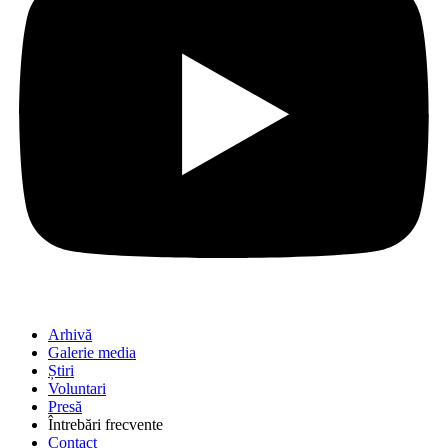
Arhivă
Galerie media
Știri
Voluntari
Presă
Întrebări frecvente
Contact