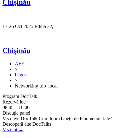
Chișinău
17-26 Oct 2025 Ediția 32,
Sibiu
Chișinău
AFF
>
Pages
>
Networking trip_local
Program DocTalk
Rezervă loc
08:45 – 16:00
Discuție panel
Vezi live DocTalk Cum ferim băieții de fenomenul Tate?
Descoperă alte DocTalks
Vezi tot →