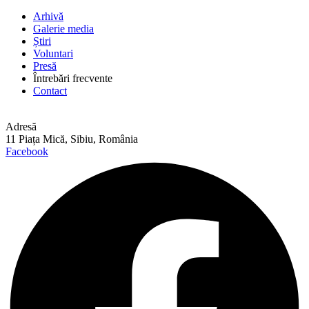
Arhivă
Galerie media
Știri
Voluntari
Presă
Întrebări frecvente
Contact
Adresă
11 Piața Mică, Sibiu, România
Facebook