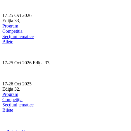
Skip
to
content
17-25 Oct 2026
Ediția 33,
Sibiu
Program
Competiția
Secțiuni tematice
Bilete
17-25 Oct 2026 Ediția 33,
Sibiu
17-26 Oct 2025
Ediția 32,
Sibiu
Program
Competiția
Secțiuni tematice
Bilete