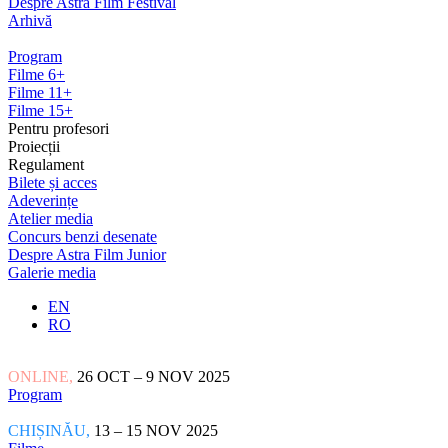
Despre Astra Film Festival
Arhivă
Program
Filme 6+
Filme 11+
Filme 15+
Pentru profesori
Proiecții
Regulament
Bilete și acces
Adeverințe
Atelier media
Concurs benzi desenate
Despre Astra Film Junior
Galerie media
EN
RO
ONLINE,
26 OCT – 9 NOV 2025
Program
CHIȘINĂU,
13 – 15 NOV 2025