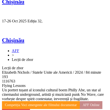
Chișinău
17-26 Oct 2025 Ediția 32,
Sibiu
Chișinău
AFF
>
Lecții de zbor
Lecții de zbor
Elizabeth Nichols / Statele Unite ale Americii / 2024 / 84 minute
193
1116763
Flying Lessons
Un portret tușant al iconului cultural boem Philly Abe, un star al
cinemaului underground, artistă și muziciană punk No Wave, care
vorbește despre spirit contestatar, ireverență și fragilitate.
Competiția Voci emergente ale filmului documentar
AFF Online