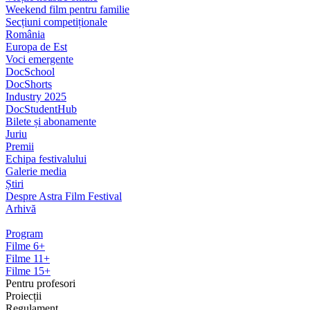
Weekend film pentru familie
Secțiuni competiționale
România
Europa de Est
Voci emergente
DocSchool
DocShorts
Industry 2025
DocStudentHub
Bilete și abonamente
Juriu
Premii
Echipa festivalului
Galerie media
Știri
Despre Astra Film Festival
Arhivă
Program
Filme 6+
Filme 11+
Filme 15+
Pentru profesori
Proiecții
Regulament