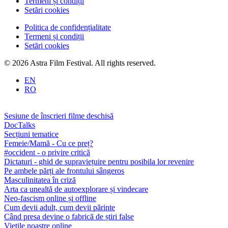
Termeni și condiții
Setări cookies
Politica de confidențialitate
Termeni și condiții
Setări cookies
© 2026 Astra Film Festival. All rights reserved.
EN
RO
Sesiune de înscrieri filme deschisă
DocTalks
Secțiuni tematice
Femeie/Mamă - Cu ce preț?
#occident - o privire critică
Dictaturi - ghid de supraviețuire pentru posibila lor revenire
Pe ambele părți ale frontului sângeros
Masculinitatea în criză
Arta ca unealtă de autoexplorare și vindecare
Neo-fascism online și offline
Cum devii adult, cum devii părinte
Când presa devine o fabrică de știri false
Viețile noastre online