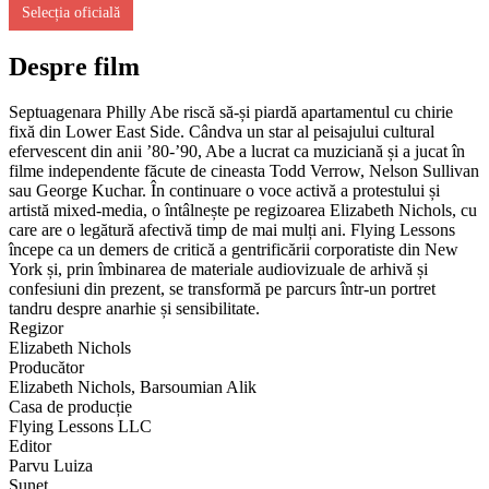
Selecția oficială
Despre film
Septuagenara Philly Abe riscă să-și piardă apartamentul cu chirie
fixă din Lower East Side. Cândva un star al peisajului cultural
efervescent din anii ’80-’90, Abe a lucrat ca muziciană și a jucat în
filme independente făcute de cineasta Todd Verrow, Nelson Sullivan
sau George Kuchar. În continuare o voce activă a protestului și
artistă mixed-media, o întâlnește pe regizoarea Elizabeth Nichols, cu
care are o legătură afectivă timp de mai mulți ani. Flying Lessons
începe ca un demers de critică a gentrificării corporatiste din New
York și, prin îmbinarea de materiale audiovizuale de arhivă și
confesiuni din prezent, se transformă pe parcurs într-un portret
tandru despre anarhie și sensibilitate.
Regizor
Elizabeth Nichols
Producător
Elizabeth Nichols, Barsoumian Alik
Casa de producție
Flying Lessons LLC
Editor
Parvu Luiza
Sunet