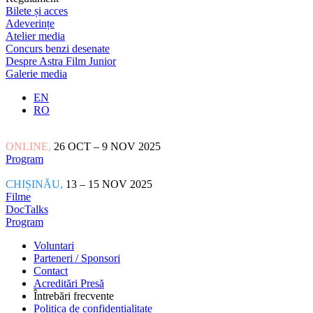
Bilete și acces
Adeverințe
Atelier media
Concurs benzi desenate
Despre Astra Film Junior
Galerie media
EN
RO
ONLINE,
26 OCT – 9 NOV 2025
Program
CHIȘINĂU,
13 – 15 NOV 2025
Filme
DocTalks
Program
Voluntari
Parteneri / Sponsori
Contact
Acreditări Presă
Întrebări frecvente
Politica de confidențialitate