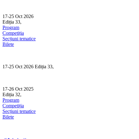
Skip
to
content
17-25 Oct 2026
Ediția 33,
Sibiu
Program
Competiția
Secțiuni tematice
Bilete
17-25 Oct 2026 Ediția 33,
Sibiu
17-26 Oct 2025
Ediția 32,
Sibiu
Program
Competiția
Secțiuni tematice
Bilete