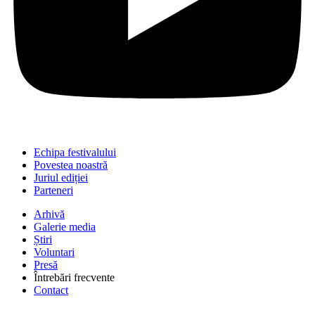
Echipa festivalului
Povestea noastră
Juriul ediției
Parteneri
Arhivă
Galerie media
Știri
Voluntari
Presă
Întrebări frecvente
Contact