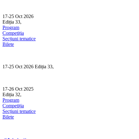
Skip
to
content
17-25 Oct 2026
Ediția 33,
Sibiu
Program
Competiția
Secțiuni tematice
Bilete
17-25 Oct 2026 Ediția 33,
Sibiu
17-26 Oct 2025
Ediția 32,
Sibiu
Program
Competiția
Secțiuni tematice
Bilete