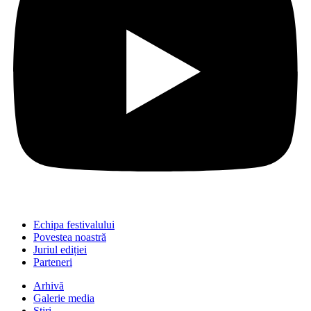
Echipa festivalului
Povestea noastră
Juriul ediției
Parteneri
Arhivă
Galerie media
Știri