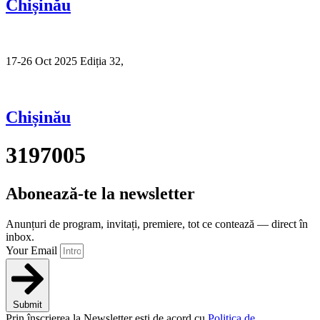
Chișinău
17-26 Oct 2025 Ediția 32,
Sibiu
Chișinău
3197005
Abonează-te la newsletter
Anunțuri de program, invitați, premiere, tot ce contează — direct în
inbox.
Your Email
Submit
Prin înscrierea la Newsletter ești de acord cu
Politica de