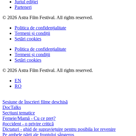
Juriul ediției
Parteneri
© 2026 Astra Film Festival. All rights reserved.
Politica de confidențialitate
Termeni și condiții
Setări cookies
Politica de confidențialitate
Termeni și condiții
Setări cookies
© 2026 Astra Film Festival. All rights reserved.
EN
RO
Sesiune de înscrieri filme deschisă
DocTalks
Secțiuni tematice
Femeie/Mamă - Cu ce preț?
#occident - o privire critică
Dictaturi - ghid de supraviețuire pentru posibila lor revenire
Pe ambele părți ale frontului sângeros