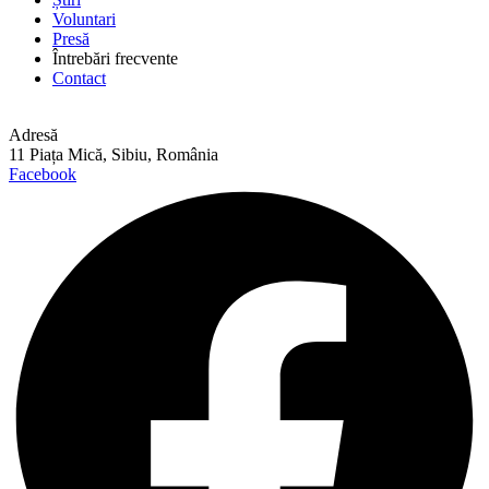
Voluntari
Presă
Întrebări frecvente
Contact
Adresă
11 Piața Mică, Sibiu, România
Facebook