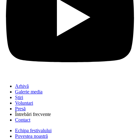
Arhivă
Galerie media
Știri
Voluntari
Presă
Întrebări frecvente
Contact
Echipa festivalului
Povestea noastră