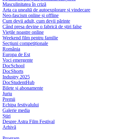
Masculinitatea în criză
Arta ca unealtă de autoexplorare și vindecare
Neo-fascism online și offline
Cum devii adult, cum devii părinte
Când presa devine o fabrică de știri false
Viețile noastre online
Weekend film pentru familie
Secțiuni competiționale
România
Europa de Est
Voci emergente
DocSchool
DocShorts
Industry 2025
DocStudentHub
Bilete și abonamente
Juriu
Premii
Echipa festivalului
Galerie media
Știri
Despre Astra Film Festival
Arhivă
Program