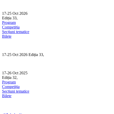
Skip
to
content
17-25 Oct 2026
Ediția 33,
Sibiu
Program
Competiția
Secțiuni tematice
Bilete
17-25 Oct 2026 Ediția 33,
Sibiu
17-26 Oct 2025
Ediția 32,
Sibiu
Program
Competiția
Secțiuni tematice
Bilete