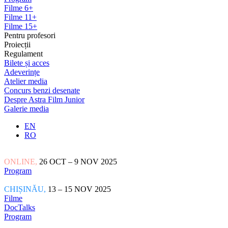
Filme 6+
Filme 11+
Filme 15+
Pentru profesori
Proiecții
Regulament
Bilete și acces
Adeverințe
Atelier media
Concurs benzi desenate
Despre Astra Film Junior
Galerie media
EN
RO
ONLINE,
26 OCT – 9 NOV 2025
Program
CHIȘINĂU,
13 – 15 NOV 2025
Filme
DocTalks
Program