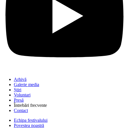
Arhivă
Galerie media
Știri
Voluntari
Presă
Întrebări frecvente
Contact
Echipa festivalului
Povestea noastră