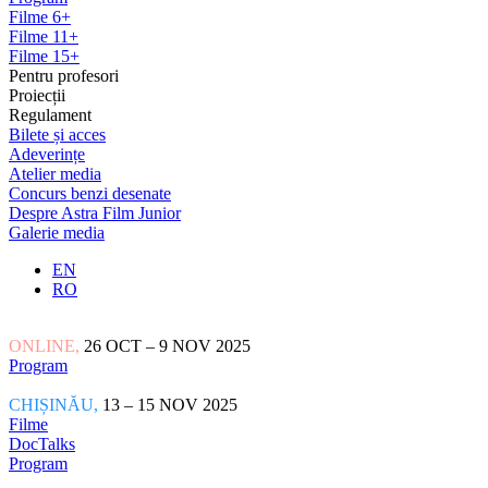
Filme 6+
Filme 11+
Filme 15+
Pentru profesori
Proiecții
Regulament
Bilete și acces
Adeverințe
Atelier media
Concurs benzi desenate
Despre Astra Film Junior
Galerie media
EN
RO
ONLINE,
26 OCT – 9 NOV 2025
Program
CHIȘINĂU,
13 – 15 NOV 2025
Filme
DocTalks
Program