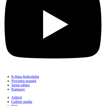
Echipa festivalului
Povestea noastră
Juriul ediției
Parteneri
Arhivă
Galerie media
Știri