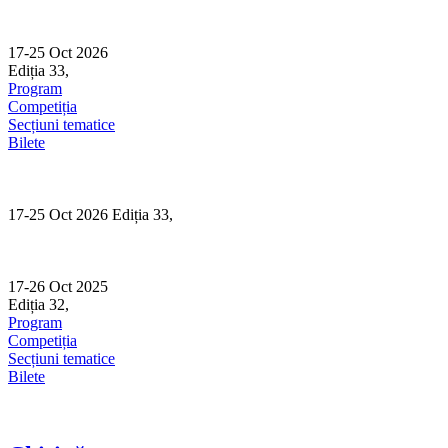
Skip
to
content
17-25 Oct 2026
Ediția 33,
Sibiu
Program
Competiția
Secțiuni tematice
Bilete
17-25 Oct 2026 Ediția 33,
Sibiu
17-26 Oct 2025
Ediția 32,
Sibiu
Program
Competiția
Secțiuni tematice
Bilete