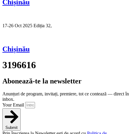
Chișinău
17-26 Oct 2025 Ediția 32,
Sibiu
Chișinău
3196616
Abonează-te la newsletter
Anunțuri de program, invitați, premiere, tot ce contează — direct în
inbox.
Your Email
Submit
Prin înscrierea la Newsletter ești de acord cu
Politica de