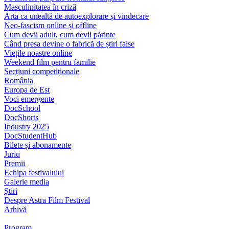
Masculinitatea în criză
Arta ca unealtă de autoexplorare și vindecare
Neo-fascism online și offline
Cum devii adult, cum devii părinte
Când presa devine o fabrică de știri false
Viețile noastre online
Weekend film pentru familie
Secțiuni competiționale
România
Europa de Est
Voci emergente
DocSchool
DocShorts
Industry 2025
DocStudentHub
Bilete și abonamente
Juriu
Premii
Echipa festivalului
Galerie media
Știri
Despre Astra Film Festival
Arhivă
Program