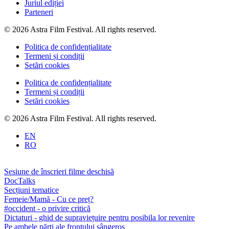
Juriul ediției
Parteneri
© 2026 Astra Film Festival. All rights reserved.
Politica de confidențialitate
Termeni și condiții
Setări cookies
Politica de confidențialitate
Termeni și condiții
Setări cookies
© 2026 Astra Film Festival. All rights reserved.
EN
RO
Sesiune de înscrieri filme deschisă
DocTalks
Secțiuni tematice
Femeie/Mamă - Cu ce preț?
#occident - o privire critică
Dictaturi - ghid de supraviețuire pentru posibila lor revenire
Pe ambele părți ale frontului sângeros