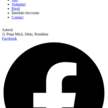
Voluntari
Presă
Întrebări frecvente
Contact
Adresă
11 Piața Mică, Sibiu, România
Facebook