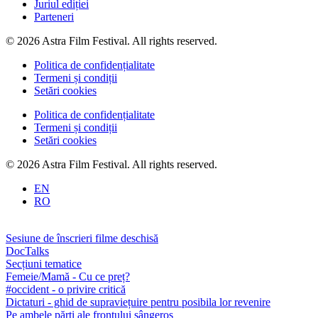
Juriul ediției
Parteneri
© 2026 Astra Film Festival. All rights reserved.
Politica de confidențialitate
Termeni și condiții
Setări cookies
Politica de confidențialitate
Termeni și condiții
Setări cookies
© 2026 Astra Film Festival. All rights reserved.
EN
RO
Sesiune de înscrieri filme deschisă
DocTalks
Secțiuni tematice
Femeie/Mamă - Cu ce preț?
#occident - o privire critică
Dictaturi - ghid de supraviețuire pentru posibila lor revenire
Pe ambele părți ale frontului sângeros