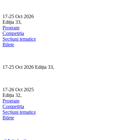
Skip
to
content
17-25 Oct 2026
Ediția 33,
Sibiu
Program
Competiția
Secțiuni tematice
Bilete
17-25 Oct 2026 Ediția 33,
Sibiu
17-26 Oct 2025
Ediția 32,
Sibiu
Program
Competiția
Secțiuni tematice
Bilete