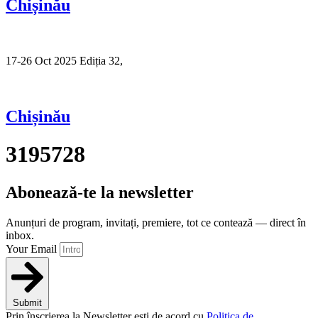
Chișinău
17-26 Oct 2025 Ediția 32,
Sibiu
Chișinău
3195728
Abonează-te la newsletter
Anunțuri de program, invitați, premiere, tot ce contează — direct în
inbox.
Your Email
Submit
Prin înscrierea la Newsletter ești de acord cu
Politica de