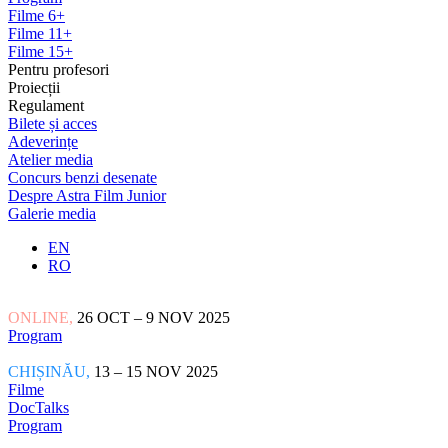
Filme 6+
Filme 11+
Filme 15+
Pentru profesori
Proiecții
Regulament
Bilete și acces
Adeverințe
Atelier media
Concurs benzi desenate
Despre Astra Film Junior
Galerie media
EN
RO
ONLINE,
26 OCT – 9 NOV 2025
Program
CHIȘINĂU,
13 – 15 NOV 2025
Filme
DocTalks
Program