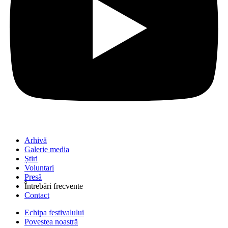
Arhivă
Galerie media
Știri
Voluntari
Presă
Întrebări frecvente
Contact
Echipa festivalului
Povestea noastră