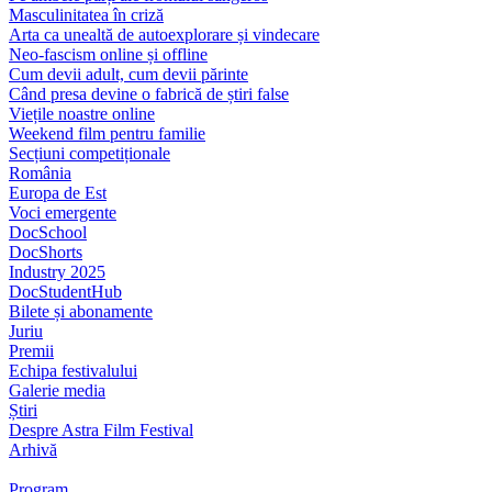
Masculinitatea în criză
Arta ca unealtă de autoexplorare și vindecare
Neo-fascism online și offline
Cum devii adult, cum devii părinte
Când presa devine o fabrică de știri false
Viețile noastre online
Weekend film pentru familie
Secțiuni competiționale
România
Europa de Est
Voci emergente
DocSchool
DocShorts
Industry 2025
DocStudentHub
Bilete și abonamente
Juriu
Premii
Echipa festivalului
Galerie media
Știri
Despre Astra Film Festival
Arhivă
Program