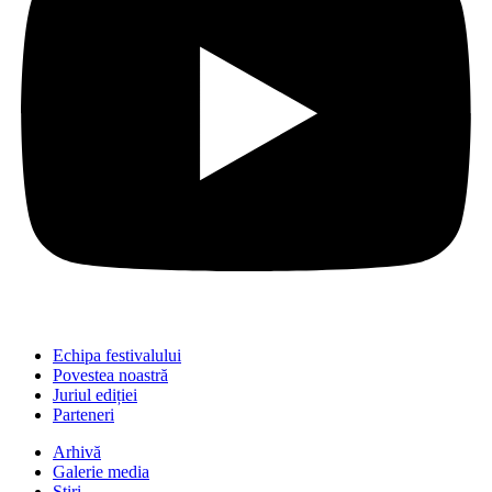
Echipa festivalului
Povestea noastră
Juriul ediției
Parteneri
Arhivă
Galerie media
Știri