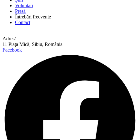
Voluntari
Presă
Întrebări frecvente
Contact
Adresă
11 Piața Mică, Sibiu, România
Facebook