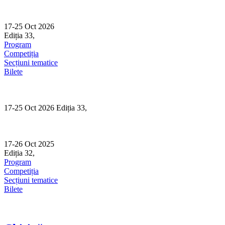
Skip
to
content
17-25 Oct 2026
Ediția 33,
Sibiu
Program
Competiția
Secțiuni tematice
Bilete
17-25 Oct 2026 Ediția 33,
Sibiu
17-26 Oct 2025
Ediția 32,
Sibiu
Program
Competiția
Secțiuni tematice
Bilete