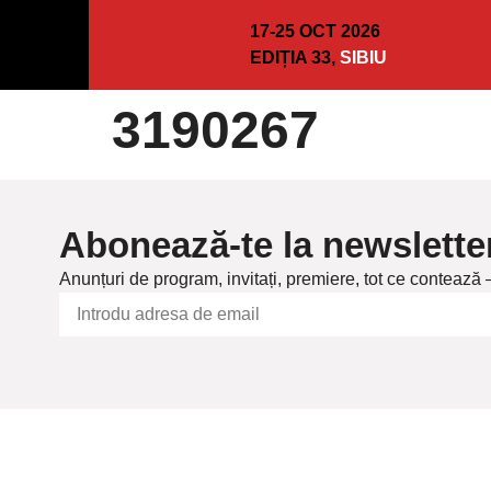
17-25 OCT 2026
EDIȚIA 33,
SIBIU
3190267
Abonează-te la newslette
Anunțuri de program, invitați, premiere, tot ce contează 