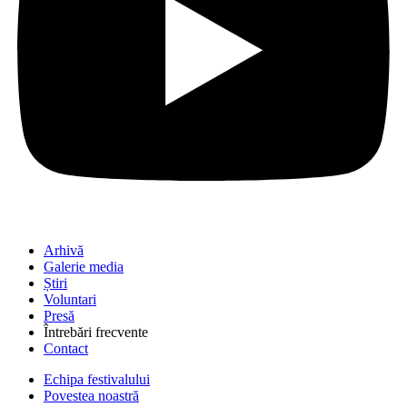
Arhivă
Galerie media
Știri
Voluntari
Presă
Întrebări frecvente
Contact
Echipa festivalului
Povestea noastră