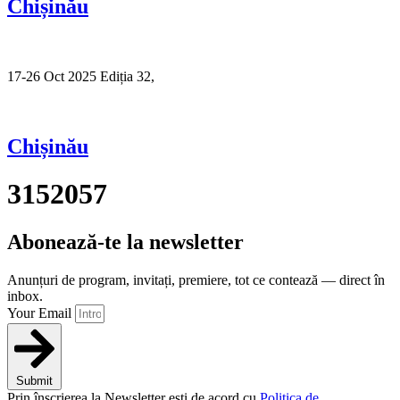
Chișinău
17-26 Oct 2025 Ediția 32,
Sibiu
Chișinău
3152057
Abonează-te la newsletter
Anunțuri de program, invitați, premiere, tot ce contează — direct în
inbox.
Your Email
Submit
Prin înscrierea la Newsletter ești de acord cu
Politica de