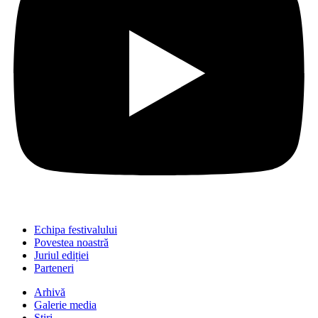
Echipa festivalului
Povestea noastră
Juriul ediției
Parteneri
Arhivă
Galerie media
Știri