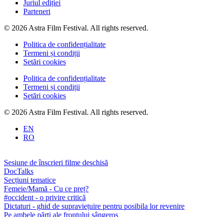
Juriul ediției
Parteneri
© 2026 Astra Film Festival. All rights reserved.
Politica de confidențialitate
Termeni și condiții
Setări cookies
Politica de confidențialitate
Termeni și condiții
Setări cookies
© 2026 Astra Film Festival. All rights reserved.
EN
RO
Sesiune de înscrieri filme deschisă
DocTalks
Secțiuni tematice
Femeie/Mamă - Cu ce preț?
#occident - o privire critică
Dictaturi - ghid de supraviețuire pentru posibila lor revenire
Pe ambele părți ale frontului sângeros