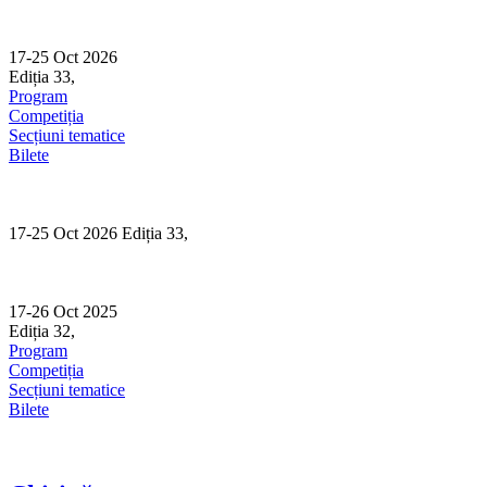
Skip
to
content
17-25 Oct 2026
Ediția 33,
Sibiu
Program
Competiția
Secțiuni tematice
Bilete
17-25 Oct 2026 Ediția 33,
Sibiu
17-26 Oct 2025
Ediția 32,
Sibiu
Program
Competiția
Secțiuni tematice
Bilete