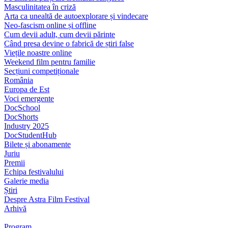
Masculinitatea în criză
Arta ca unealtă de autoexplorare și vindecare
Neo-fascism online și offline
Cum devii adult, cum devii părinte
Când presa devine o fabrică de știri false
Viețile noastre online
Weekend film pentru familie
Secțiuni competiționale
România
Europa de Est
Voci emergente
DocSchool
DocShorts
Industry 2025
DocStudentHub
Bilete și abonamente
Juriu
Premii
Echipa festivalului
Galerie media
Știri
Despre Astra Film Festival
Arhivă
Program