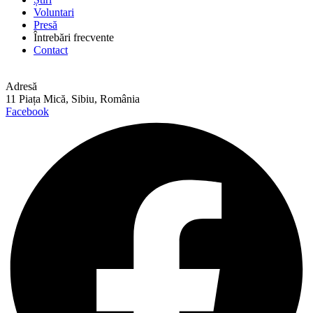
Voluntari
Presă
Întrebări frecvente
Contact
Adresă
11 Piața Mică, Sibiu, România
Facebook