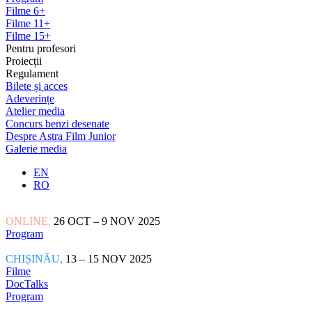
Filme 6+
Filme 11+
Filme 15+
Pentru profesori
Proiecții
Regulament
Bilete și acces
Adeverințe
Atelier media
Concurs benzi desenate
Despre Astra Film Junior
Galerie media
EN
RO
ONLINE,
26 OCT – 9 NOV 2025
Program
CHIȘINĂU,
13 – 15 NOV 2025
Filme
DocTalks
Program