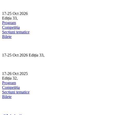
Skip
to
content
17-25 Oct 2026
Ediția 33,
Sibiu
Program
Competiția
Secțiuni tematice
Bilete
17-25 Oct 2026 Ediția 33,
Sibiu
17-26 Oct 2025
Ediția 32,
Sibiu
Program
Competiția
Secțiuni tematice
Bilete