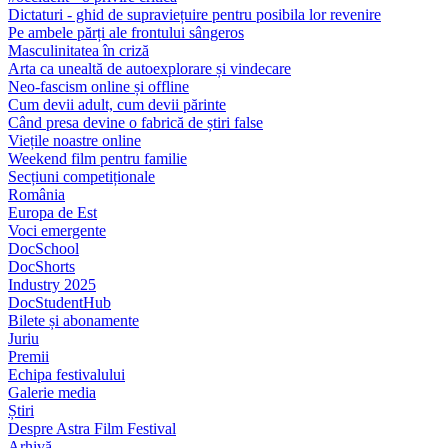
Dictaturi - ghid de supraviețuire pentru posibila lor revenire
Pe ambele părți ale frontului sângeros
Masculinitatea în criză
Arta ca unealtă de autoexplorare și vindecare
Neo-fascism online și offline
Cum devii adult, cum devii părinte
Când presa devine o fabrică de știri false
Viețile noastre online
Weekend film pentru familie
Secțiuni competiționale
România
Europa de Est
Voci emergente
DocSchool
DocShorts
Industry 2025
DocStudentHub
Bilete și abonamente
Juriu
Premii
Echipa festivalului
Galerie media
Știri
Despre Astra Film Festival
Arhivă