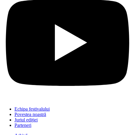
Echipa festivalului
Povestea noastră
Juriul ediției
Parteneri