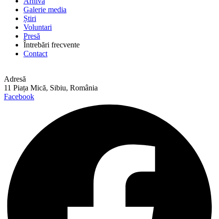
Arhivă
Galerie media
Știri
Voluntari
Presă
Întrebări frecvente
Contact
Adresă
11 Piața Mică, Sibiu, România
Facebook