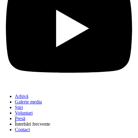
Arhivă
Galerie media
Știri
Voluntari
Presă
Întrebări frecvente
Contact