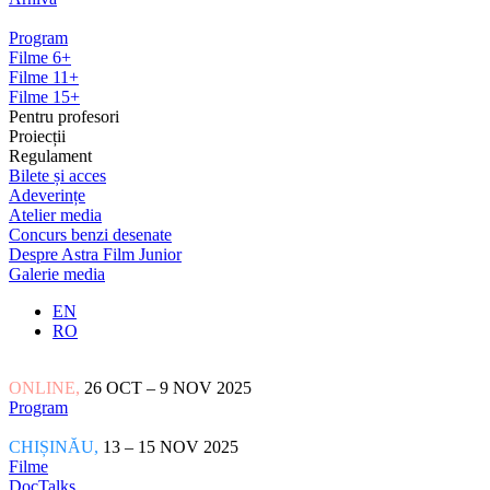
Program
Filme 6+
Filme 11+
Filme 15+
Pentru profesori
Proiecții
Regulament
Bilete și acces
Adeverințe
Atelier media
Concurs benzi desenate
Despre Astra Film Junior
Galerie media
EN
RO
ONLINE,
26 OCT – 9 NOV 2025
Program
CHIȘINĂU,
13 – 15 NOV 2025
Filme
DocTalks